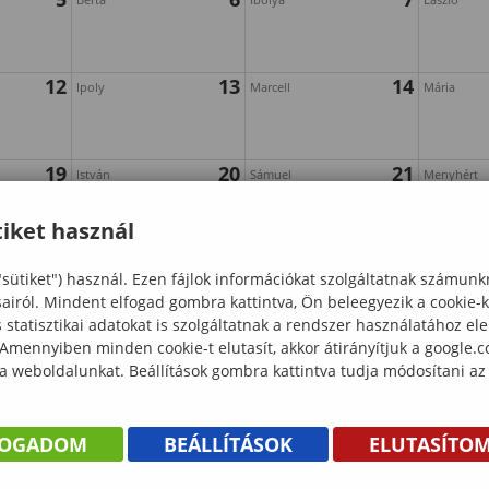
12
13
14
Ipoly
Marcell
Mária
19
20
21
István
Sámuel
Menyhért
iket használ
26
27
28
Gáspár
Ágoston
Beatrix
"sütiket") használ. Ezen fájlok információkat szolgáltatnak számunk
sairól. Mindent elfogad gombra kattintva, Ön beleegyezik a cookie-
statisztikai adatokat is szolgáltatnak a rendszer használatához el
 Amennyiben minden cookie-t elutasít, akkor átirányítjuk a google.
 a weboldalunkat. Beállítások gombra kattintva tudja módosítani az
FOGADOM
BEÁLLÍTÁSOK
ELUTASÍTO