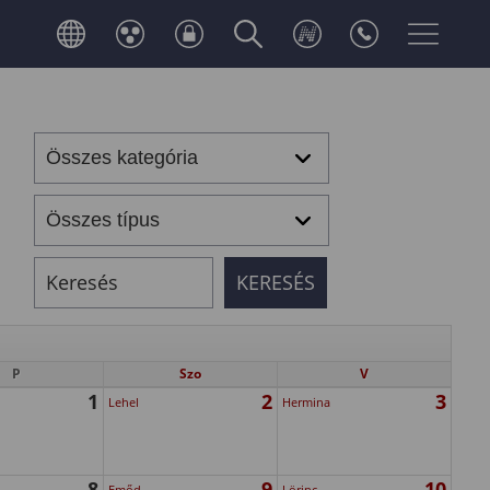
P
Szo
V
1
2
3
Lehel
Hermina
8
9
10
Emőd
Lörinc