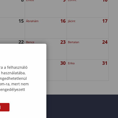
15
16
17
Ábrahám
Jácint
22
23
24
Bence
Bertalan
29
30
31
Rózsa
Erika
ra a felhasználó
k használatába,
engedhetetlenül
com-ra, mert nem
 engedélyezett
M