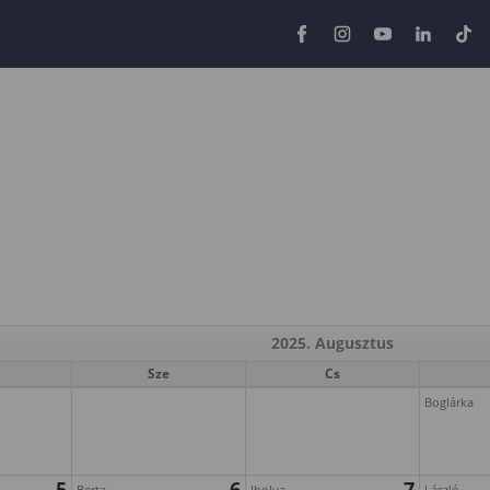
2025. Augusztus
Sze
Cs
Boglárka
5
6
7
Berta
Ibolya
László