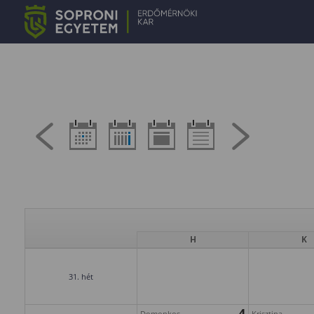
H
K
31. hét
4
Domonkos
Krisztina