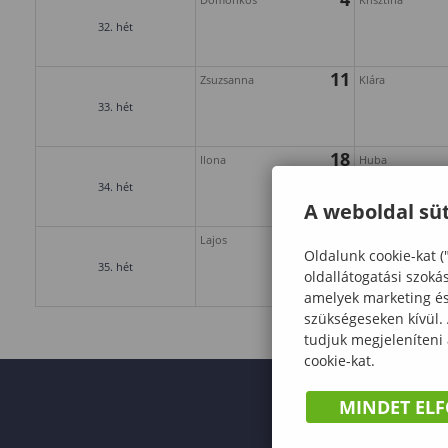
32. hét
11
Zsuzsanna
Klára
33. hét
18
Ilona
Huba
34. hét
A weboldal süt
25
Lajos
Izsó
Oldalunk cookie-kat (
35. hét
oldallátogatási szoká
amelyek marketing és 
szükségeseken kívül.
tudjuk megjeleníteni
cookie-kat.
MINDET EL