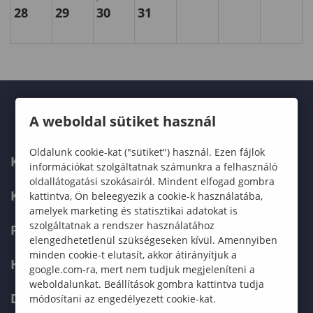
28
29
30
31
A weboldal sütiket használ
Oldalunk cookie-kat ("sütiket") használ. Ezen fájlok
KARUNK
információkat szolgáltatnak számunkra a felhasználó
oldallátogatási szokásairól. Mindent elfogad gombra
KÉPZÉSEK
kattintva, Ön beleegyezik a cookie-k használatába,
amelyek marketing és statisztikai adatokat is
szolgáltatnak a rendszer használatához
FELVÉTELIZŐKNEK
elengedhetetlenül szükségeseken kívül. Amennyiben
minden cookie-t elutasít, akkor átirányítjuk a
HALLGATÓKNAK
google.com-ra, mert nem tudjuk megjeleníteni a
weboldalunkat. Beállítások gombra kattintva tudja
DOKTORI ISKOLA
módosítani az engedélyezett cookie-kat.