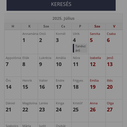
2025. Július
H
K
Sze
Cs
P
Szo
V
Annamária
Ottó
Kornél
Ulrik
Sarolta
Csaba
1
2
3
4
5
6
Tanévz
áró
Appolónia
Ellák
Lukrécia
Amália
Nóra
Izabella
Jenő
7
8
9
10
11
12
13
Őrs
Henrik
Valter
Endre
Frigyes
Emília
Illés
14
15
16
17
18
19
20
Dániel
Magdolna
Lenke
Kinga
Kristóf
Anna
Olga
21
22
23
24
25
26
27
Szabolcs
Márta
Judit
Oszkár