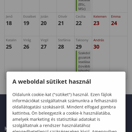
(BSc,
MSc)
Jenő
Erzsébet
Jolán
Olivér
Cecília
Kelemen
Emma
18
19
20
21
22
23
24
Katalin
Virág
Virgil
Stefánia
Taksony
András
25
26
27
28
29
30
Szakdol
gozatok
leadása
(tovább
képzési
szakok)
A weboldal sütiket használ
Oldalunk cookie-kat ("sütiket") használ. Ezen fájlok
információkat szolgáltatnak számunkra a felhasználó
oldallátogatási szokásairól. Mindent elfogad gombra
kattintva, Ön beleegyezik a cookie-k használatába,
amelyek marketing és statisztikai adatokat is
szolgáltatnak a rendszer használatához
KARUNK
elengedhetetlenül szükségeseken kívül. Amennyiben