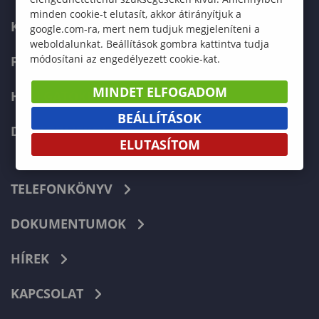
minden cookie-t elutasít, akkor átirányítjuk a
KÉPZÉSEK
google.com-ra, mert nem tudjuk megjeleníteni a
weboldalunkat. Beállítások gombra kattintva tudja
módosítani az engedélyezett cookie-kat.
FELVÉTELIZŐKNEK
MINDET ELFOGADOM
HALLGATÓKNAK
BEÁLLÍTÁSOK
DOKTORI ISKOLA
ELUTASÍTOM
TELEFONKÖNYV
DOKUMENTUMOK
HÍREK
KAPCSOLAT