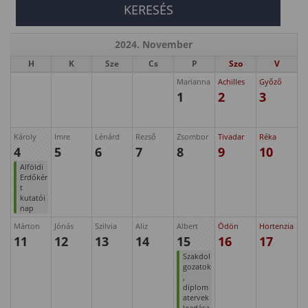
2024. November
H
K
Sze
Cs
P
Szo
V
Marianna
Achilles
Győző
1
2
3
Károly
Imre
Lénárd
Rezső
Zsombor
Tivadar
Réka
4
5
6
7
8
9
10
Alföldi
Erdőkér
t
kutatói
nap
Márton
Jónás
Szilvia
Aliz
Albert
Ödön
Hortenzia
11
12
13
14
15
16
17
Szakdol
gozatok
,
diplom
atervek
leadása