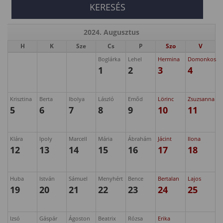
2024. Augusztus
H
K
Sze
Cs
P
Szo
V
Boglárka
Lehel
Hermina
Domonkos
1
2
3
4
Krisztina
Berta
Ibolya
László
Emőd
Lörinc
Zsuzsanna
5
6
7
8
9
10
11
Klára
Ipoly
Marcell
Mária
Ábrahám
Jácint
Ilona
12
13
14
15
16
17
18
Huba
István
Sámuel
Menyhért
Bence
Bertalan
Lajos
19
20
21
22
23
24
25
Izsó
Gáspár
Ágoston
Beatrix
Rózsa
Erika