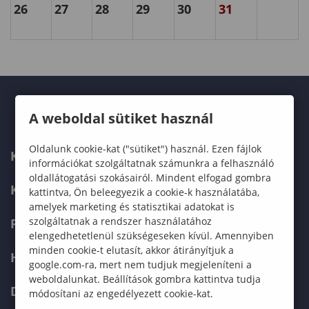
26
27
28
29
30
31
A weboldal sütiket használ
Oldalunk cookie-kat ("sütiket") használ. Ezen fájlok
KARUNK
információkat szolgáltatnak számunkra a felhasználó
oldallátogatási szokásairól. Mindent elfogad gombra
KÉPZÉSEK
kattintva, Ön beleegyezik a cookie-k használatába,
amelyek marketing és statisztikai adatokat is
szolgáltatnak a rendszer használatához
FELVÉTELIZŐKNEK
elengedhetetlenül szükségeseken kívül. Amennyiben
minden cookie-t elutasít, akkor átirányítjuk a
HALLGATÓKNAK
google.com-ra, mert nem tudjuk megjeleníteni a
weboldalunkat. Beállítások gombra kattintva tudja
DOKTORI ISKOLA
módosítani az engedélyezett cookie-kat.