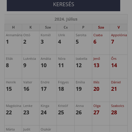
2024. Július
H
K
Sze
Cs
P
Szo
V
Annamária
Ottó
Kornél
Ulrik
Sarolta
Csaba
Appolónia
1
2
3
4
5
6
7
Ellák
Lukrécia
Amália
Nóra
Izabella
Jenő
Őrs
8
9
10
11
12
13
14
Henrik
Valter
Endre
Frigyes
Emília
Illés
Dániel
15
16
17
18
19
20
21
Magdolna
Lenke
Kinga
Kristóf
Anna
Olga
Szabolcs
22
23
24
25
26
27
28
Márta
Judit
Oszkár