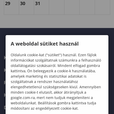
29
30
31
A weboldal sütiket használ
Oldalunk cookie-kat ("sütiket") használ. Ezen fájlok
KARUNK
információkat szolgáltatnak számunkra a felhasználó
oldallátogatási szokásairól. Mindent elfogad gombra
KÉPZÉSEK
kattintva, Ön beleegyezik a cookie-k használatába,
amelyek marketing és statisztikai adatokat is
szolgáltatnak a rendszer használatához
FELVÉTELIZŐKNEK
elengedhetetlenül szükségeseken kívül. Amennyiben
minden cookie-t elutasít, akkor átirányítjuk a
HALLGATÓKNAK
google.com-ra, mert nem tudjuk megjeleníteni a
weboldalunkat. Beállítások gombra kattintva tudja
DOKTORI ISKOLA
módosítani az engedélyezett cookie-kat.