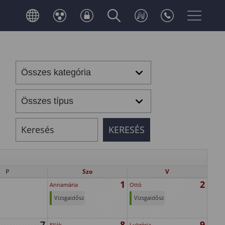
P
Szo
V
1
2
Annamária
Ottó
Vizsgaidőszak
Vizsgaidőszak
7
8
9
Ellák
Lukrécia