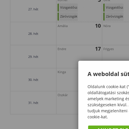
Vizsgaidőszak
Vizsgaidőszak
27. hét
Záróvizsgák
Záróvizsgák
10
Amália
Nóra
28. hét
17
Endre
Frigyes
29. hét
24
Kinga
Kristóf
A weboldal süt
30. hét
Oldalunk cookie-kat (
oldallátogatási szoká
31
Oszkár
amelyek marketing és 
31. hét
szükségeseken kívül.
tudjuk megjeleníteni
cookie-kat.