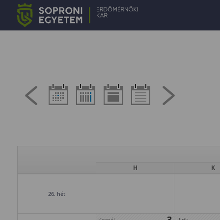
H
K
26. hét
3
Kornél
Ulrik