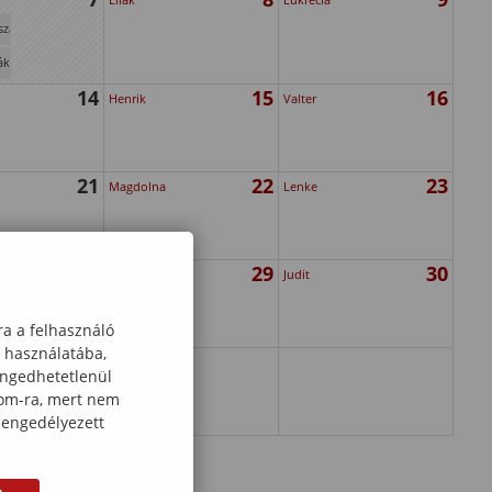
szak
ák
14
15
16
Henrik
Valter
21
22
23
Magdolna
Lenke
28
29
30
Márta
Judit
ra a felhasználó
k használatába,
engedhetetlenül
com-ra, mert nem
 engedélyezett