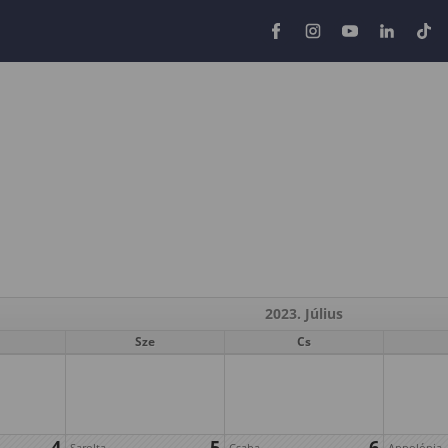
2023. Július
Sze
Cs
4
5
6
Sarolta
Csaba
Appolónia