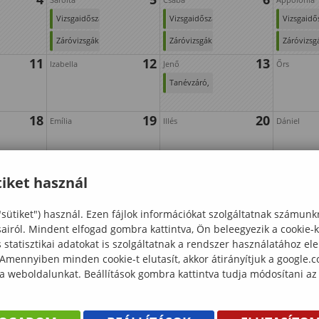
Vizsgaidőszak
Vizsgaidőszak
Vizsgaidő
Záróvizsgák
Záróvizsgák
Záróvizsg
11
12
13
Izabella
Jenő
Őrs
Tanévzáró,
diplomaátadó
18
19
20
ünnepély
Emília
Illés
Dániel
25
26
27
Anna
Olga
Szabolcs
iket használ
"sütiket") használ. Ezen fájlok információkat szolgáltatnak számunk
sairól. Mindent elfogad gombra kattintva, Ön beleegyezik a cookie-
statisztikai adatokat is szolgáltatnak a rendszer használatához el
 Amennyiben minden cookie-t elutasít, akkor átirányítjuk a google.
 a weboldalunkat. Beállítások gombra kattintva tudja módosítani az