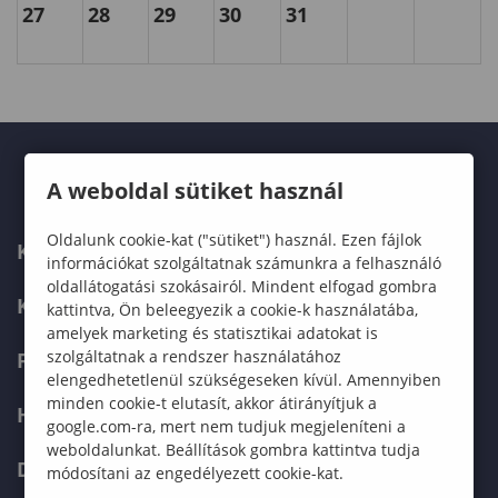
27
28
29
30
31
A weboldal sütiket használ
Oldalunk cookie-kat ("sütiket") használ. Ezen fájlok
KARUNK
információkat szolgáltatnak számunkra a felhasználó
oldallátogatási szokásairól. Mindent elfogad gombra
KÉPZÉSEK
kattintva, Ön beleegyezik a cookie-k használatába,
amelyek marketing és statisztikai adatokat is
szolgáltatnak a rendszer használatához
FELVÉTELIZŐKNEK
elengedhetetlenül szükségeseken kívül. Amennyiben
minden cookie-t elutasít, akkor átirányítjuk a
HALLGATÓKNAK
google.com-ra, mert nem tudjuk megjeleníteni a
weboldalunkat. Beállítások gombra kattintva tudja
DOKTORI ISKOLA
módosítani az engedélyezett cookie-kat.