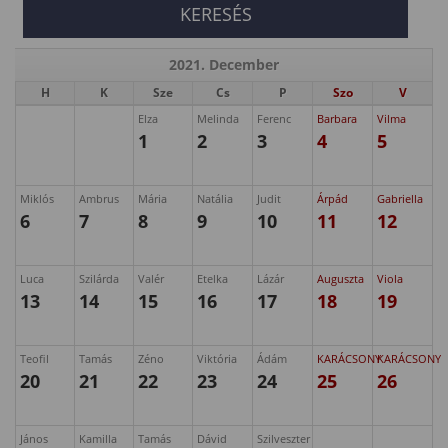
2021. December
H
K
Sze
Cs
P
Szo
V
Elza
Melinda
Ferenc
Barbara
Vilma
1
2
3
4
5
Miklós
Ambrus
Mária
Natália
Judit
Árpád
Gabriella
6
7
8
9
10
11
12
Luca
Szilárda
Valér
Etelka
Lázár
Auguszta
Viola
13
14
15
16
17
18
19
Teofil
Tamás
Zéno
Viktória
Ádám
KARÁCSONY
KARÁCSONY
20
21
22
23
24
25
26
János
Kamilla
Tamás
Dávid
Szilveszter