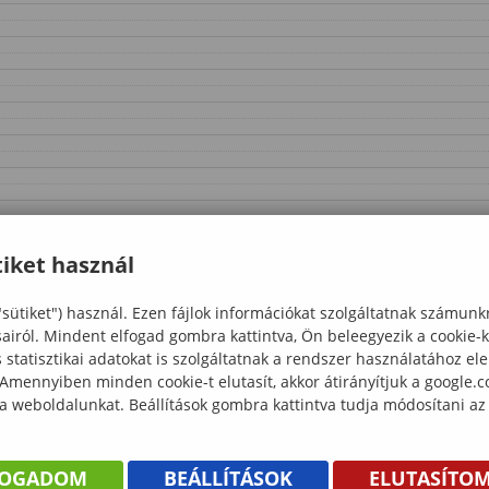
iket használ
"sütiket") használ. Ezen fájlok információkat szolgáltatnak számunk
sairól. Mindent elfogad gombra kattintva, Ön beleegyezik a cookie-
statisztikai adatokat is szolgáltatnak a rendszer használatához el
 Amennyiben minden cookie-t elutasít, akkor átirányítjuk a google.
 a weboldalunkat. Beállítások gombra kattintva tudja módosítani az
FOGADOM
BEÁLLÍTÁSOK
ELUTASÍTO