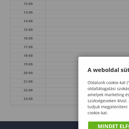
12:00
13:00
14:00
15:00
16:00
17:00
18:00
19:00
A weboldal süt
20:00
21:00
Oldalunk cookie-kat (
oldallátogatási szoká
22:00
amelyek marketing és 
23:00
szükségeseken kívül.
tudjuk megjeleníteni
cookie-kat.
MINDET EL