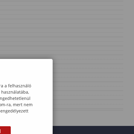
ra a felhasználó
k használatába,
engedhetetlenül
com-ra, mert nem
 engedélyezett
M