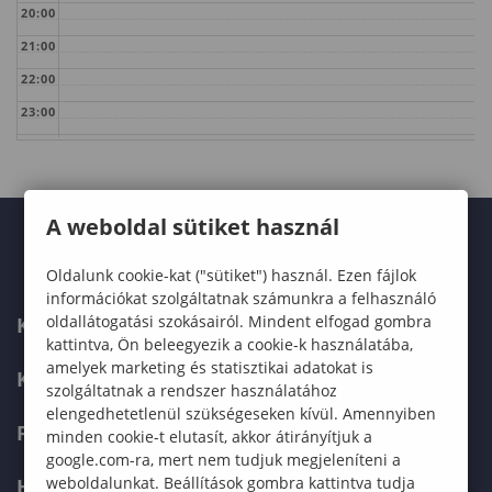
20:00
21:00
22:00
23:00
A weboldal sütiket használ
Oldalunk cookie-kat ("sütiket") használ. Ezen fájlok
információkat szolgáltatnak számunkra a felhasználó
oldallátogatási szokásairól. Mindent elfogad gombra
KARUNK
kattintva, Ön beleegyezik a cookie-k használatába,
amelyek marketing és statisztikai adatokat is
KÉPZÉSEK
szolgáltatnak a rendszer használatához
elengedhetetlenül szükségeseken kívül. Amennyiben
FELVÉTELIZŐKNEK
minden cookie-t elutasít, akkor átirányítjuk a
google.com-ra, mert nem tudjuk megjeleníteni a
weboldalunkat. Beállítások gombra kattintva tudja
HALLGATÓKNAK