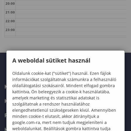
20:00
21:00
22:00
23:00
A weboldal sütiket használ
Oldalunk cookie-kat ("sütiket") használ. Ezen fájlok
információkat szolgáltatnak számunkra a felhasználó
oldallátogatási szokásairól. Mindent elfogad gombra
KARUNK
kattintva, Ön beleegyezik a cookie-k használatába,
amelyek marketing és statisztikai adatokat is
KÉPZÉSEK
szolgáltatnak a rendszer használatához
elengedhetetlenül szükségeseken kívül. Amennyiben
FELVÉTELIZŐKNEK
minden cookie-t elutasít, akkor átirányítjuk a
google.com-ra, mert nem tudjuk megjeleníteni a
weboldalunkat. Beállítások gombra kattintva tudja
HALLGATÓKNAK