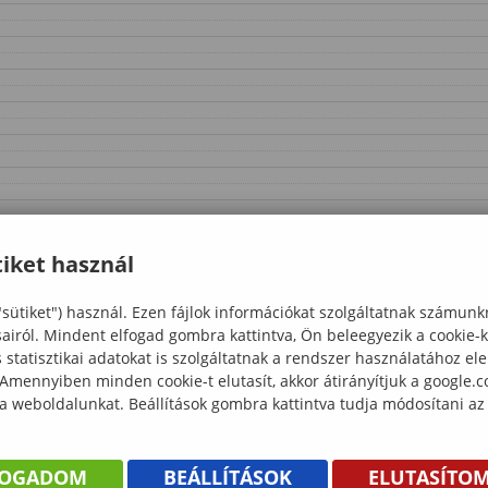
iket használ
"sütiket") használ. Ezen fájlok információkat szolgáltatnak számunk
sairól. Mindent elfogad gombra kattintva, Ön beleegyezik a cookie-
statisztikai adatokat is szolgáltatnak a rendszer használatához el
 Amennyiben minden cookie-t elutasít, akkor átirányítjuk a google.
 a weboldalunkat. Beállítások gombra kattintva tudja módosítani az
FOGADOM
BEÁLLÍTÁSOK
ELUTASÍTO