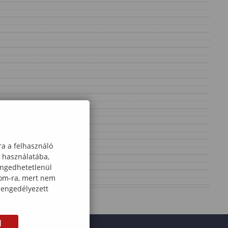
ra a felhasználó
k használatába,
engedhetetlenül
com-ra, mert nem
 engedélyezett
M