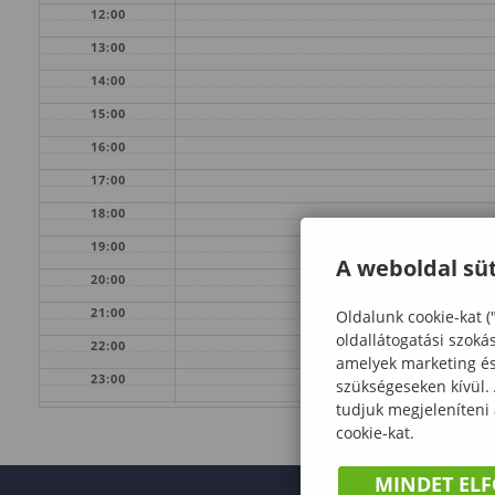
12:00
13:00
14:00
15:00
16:00
17:00
18:00
19:00
A weboldal süt
20:00
21:00
Oldalunk cookie-kat (
oldallátogatási szoká
22:00
amelyek marketing és 
23:00
szükségeseken kívül.
tudjuk megjeleníteni
cookie-kat.
MINDET EL