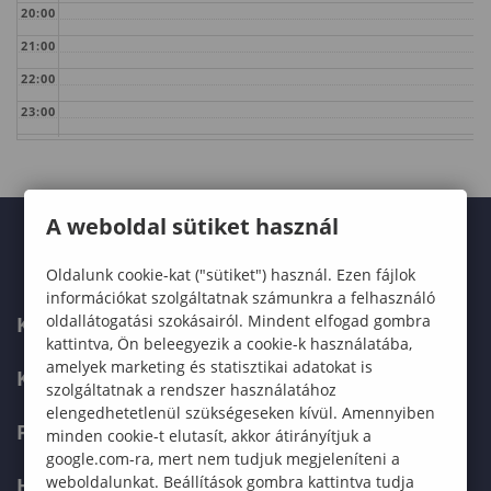
20:00
21:00
22:00
23:00
A weboldal sütiket használ
Oldalunk cookie-kat ("sütiket") használ. Ezen fájlok
információkat szolgáltatnak számunkra a felhasználó
oldallátogatási szokásairól. Mindent elfogad gombra
KARUNK
kattintva, Ön beleegyezik a cookie-k használatába,
amelyek marketing és statisztikai adatokat is
KÉPZÉSEK
szolgáltatnak a rendszer használatához
elengedhetetlenül szükségeseken kívül. Amennyiben
FELVÉTELIZŐKNEK
minden cookie-t elutasít, akkor átirányítjuk a
google.com-ra, mert nem tudjuk megjeleníteni a
weboldalunkat. Beállítások gombra kattintva tudja
HALLGATÓKNAK