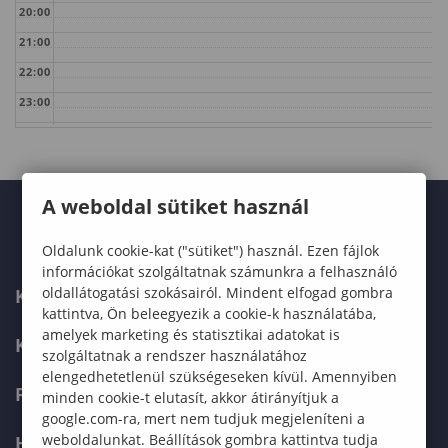
20:00
21:00
22:00
23:00
A weboldal sütiket használ
Oldalunk cookie-kat ("sütiket") használ. Ezen fájlok
információkat szolgáltatnak számunkra a felhasználó
oldallátogatási szokásairól. Mindent elfogad gombra
KARUNK
kattintva, Ön beleegyezik a cookie-k használatába,
amelyek marketing és statisztikai adatokat is
KÉPZÉSEK
szolgáltatnak a rendszer használatához
elengedhetetlenül szükségeseken kívül. Amennyiben
FELVÉTELIZŐKNEK
minden cookie-t elutasít, akkor átirányítjuk a
google.com-ra, mert nem tudjuk megjeleníteni a
weboldalunkat. Beállítások gombra kattintva tudja
HALLGATÓKNAK