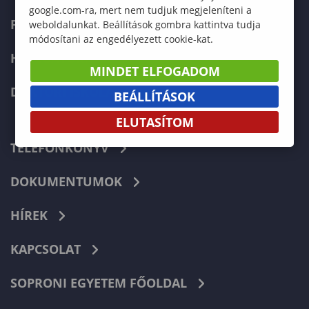
google.com-ra, mert nem tudjuk megjeleníteni a
FELVÉTELIZŐKNEK
weboldalunkat. Beállítások gombra kattintva tudja
módosítani az engedélyezett cookie-kat.
HALLGATÓKNAK
MINDET ELFOGADOM
DOKTORI ISKOLA
BEÁLLÍTÁSOK
ELUTASÍTOM
TELEFONKÖNYV
DOKUMENTUMOK
HÍREK
KAPCSOLAT
SOPRONI EGYETEM FŐOLDAL