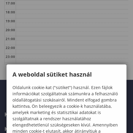
17:00
18:00
19:00
20:00
21:00
22:00
23:00
A weboldal sütiket használ
Oldalunk cookie-kat ("sütiket") használ. Ezen fájlok
információkat szolgáltatnak számunkra a felhasználó
oldallátogatási szokásairól. Mindent elfogad gombra
kattintva, Ön beleegyezik a cookie-k használatába,
amelyek marketing és statisztikai adatokat is
KARUNK
szolgáltatnak a rendszer használatához
elengedhetetlenül szükségeseken kívül. Amennyiben
KÉPZÉSEK
minden cookie-t elutasít, akkor átirányítjuk a