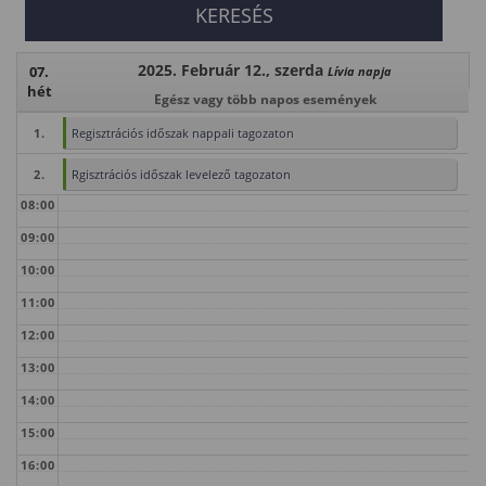
2025. Február 12., szerda
07.
Lívia napja
hét
Egész vagy több napos események
1.
Regisztrációs időszak nappali tagozaton
2.
Rgisztrációs időszak levelező tagozaton
08:00
09:00
10:00
11:00
12:00
13:00
14:00
15:00
16:00