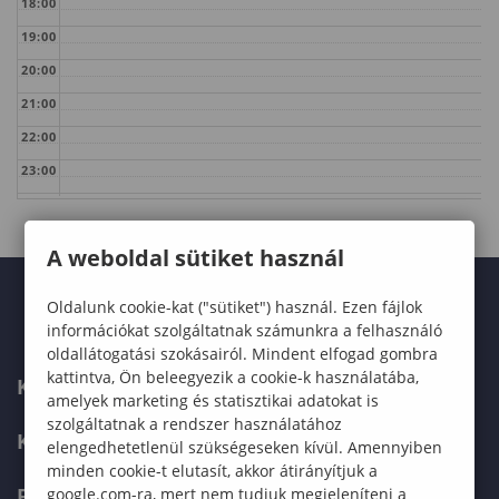
18:00
19:00
20:00
21:00
22:00
23:00
A weboldal sütiket használ
Oldalunk cookie-kat ("sütiket") használ. Ezen fájlok
információkat szolgáltatnak számunkra a felhasználó
oldallátogatási szokásairól. Mindent elfogad gombra
kattintva, Ön beleegyezik a cookie-k használatába,
KARUNK
amelyek marketing és statisztikai adatokat is
szolgáltatnak a rendszer használatához
KÉPZÉSEK
elengedhetetlenül szükségeseken kívül. Amennyiben
minden cookie-t elutasít, akkor átirányítjuk a
FELVÉTELIZŐKNEK
google.com-ra, mert nem tudjuk megjeleníteni a