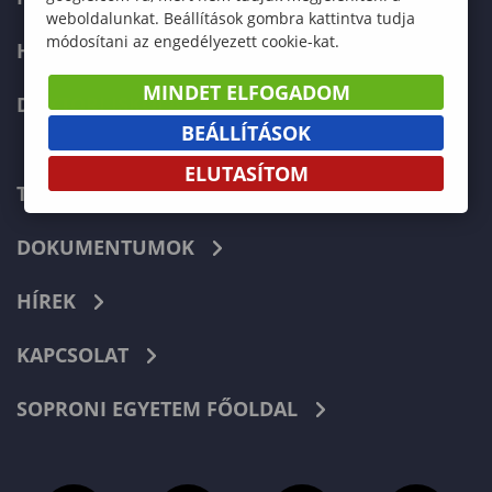
weboldalunkat. Beállítások gombra kattintva tudja
módosítani az engedélyezett cookie-kat.
HALLGATÓKNAK
MINDET ELFOGADOM
DOKTORI ISKOLA
BEÁLLÍTÁSOK
ELUTASÍTOM
TELEFONKÖNYV
DOKUMENTUMOK
HÍREK
KAPCSOLAT
SOPRONI EGYETEM FŐOLDAL