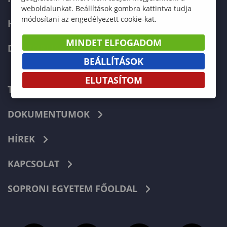
weboldalunkat. Beállítások gombra kattintva tudja
módosítani az engedélyezett cookie-kat.
HALLGATÓKNAK
MINDET ELFOGADOM
DOKTORI ISKOLA
BEÁLLÍTÁSOK
ELUTASÍTOM
TELEFONKÖNYV
DOKUMENTUMOK
HÍREK
KAPCSOLAT
SOPRONI EGYETEM FŐOLDAL