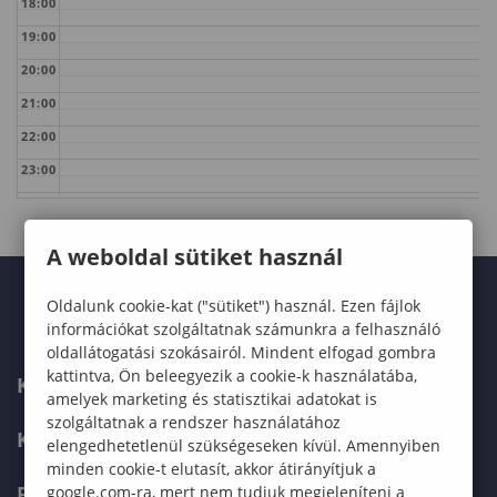
18:00
19:00
20:00
21:00
22:00
23:00
A weboldal sütiket használ
Oldalunk cookie-kat ("sütiket") használ. Ezen fájlok
információkat szolgáltatnak számunkra a felhasználó
oldallátogatási szokásairól. Mindent elfogad gombra
kattintva, Ön beleegyezik a cookie-k használatába,
KARUNK
amelyek marketing és statisztikai adatokat is
szolgáltatnak a rendszer használatához
KÉPZÉSEK
elengedhetetlenül szükségeseken kívül. Amennyiben
minden cookie-t elutasít, akkor átirányítjuk a
FELVÉTELIZŐKNEK
google.com-ra, mert nem tudjuk megjeleníteni a