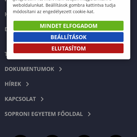
weboldalunkat. Beállítások gombra kattintva tudja
módosítani az engedélyezett cookie-kat.
HALLGATÓKNAK
MINDET ELFOGADOM
DOKTORI ISKOLA
BEÁLLÍTÁSOK
ELUTASÍTOM
TELEFONKÖNYV
DOKUMENTUMOK
HÍREK
KAPCSOLAT
SOPRONI EGYETEM FŐOLDAL