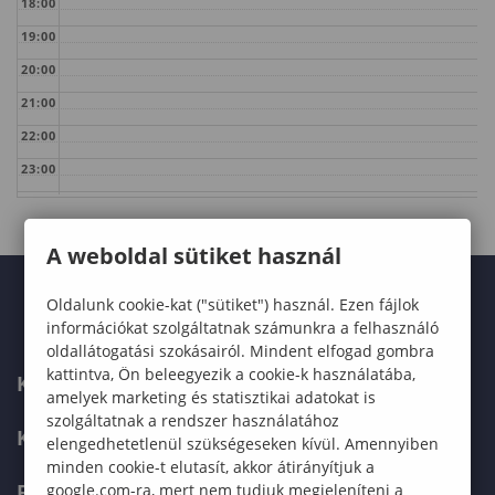
18:00
19:00
20:00
21:00
22:00
23:00
A weboldal sütiket használ
Oldalunk cookie-kat ("sütiket") használ. Ezen fájlok
információkat szolgáltatnak számunkra a felhasználó
oldallátogatási szokásairól. Mindent elfogad gombra
kattintva, Ön beleegyezik a cookie-k használatába,
KARUNK
amelyek marketing és statisztikai adatokat is
szolgáltatnak a rendszer használatához
KÉPZÉSEK
elengedhetetlenül szükségeseken kívül. Amennyiben
minden cookie-t elutasít, akkor átirányítjuk a
FELVÉTELIZŐKNEK
google.com-ra, mert nem tudjuk megjeleníteni a