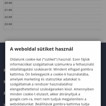
20:00
21:00
22:00
23:00
A weboldal sütiket használ
Oldalunk cookie-kat ("sütiket") használ. Ezen fájlok
információkat szolgáltatnak számunkra a felhasználó
oldallátogatási szokásairól. Mindent elfogad gombra
KARUNK
kattintva, Ön beleegyezik a cookie-k használatába,
amelyek marketing és statisztikai adatokat is
KÉPZÉSEK
szolgáltatnak a rendszer használatához
elengedhetetlenül szükségeseken kívül. Amennyiben
FELVÉTELIZŐKNEK
minden cookie-t elutasít, akkor átirányítjuk a
google.com-ra, mert nem tudjuk megjeleníteni a
weboldalunkat. Beállítások gombra kattintva tudja
HALLGATÓKNAK