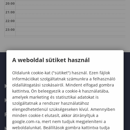
20:00
21:00
22:00
23:00
A weboldal sütiket használ
Oldalunk cookie-kat ("sütiket") használ. Ezen fájlok
információkat szolgáltatnak számunkra a felhasználó
oldallátogatási szokásairól. Mindent elfogad gombra
KARUNK
kattintva, Ön beleegyezik a cookie-k használatába,
amelyek marketing és statisztikai adatokat is
KÉPZÉSEK
szolgáltatnak a rendszer használatához
elengedhetetlenül szükségeseken kívül. Amennyiben
FELVÉTELIZŐKNEK
minden cookie-t elutasít, akkor átirányítjuk a
google.com-ra, mert nem tudjuk megjeleníteni a
weboldalunkat. Beállítások gombra kattintva tudja
HALLGATÓKNAK