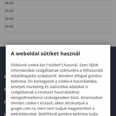
20:00
21:00
22:00
23:00
A weboldal sütiket használ
Oldalunk cookie-kat ("sütiket") használ. Ezen fájlok
információkat szolgáltatnak számunkra a felhasználó
oldallátogatási szokásairól. Mindent elfogad gombra
KARUNK
kattintva, Ön beleegyezik a cookie-k használatába,
amelyek marketing és statisztikai adatokat is
KÉPZÉSEK
szolgáltatnak a rendszer használatához
elengedhetetlenül szükségeseken kívül. Amennyiben
FELVÉTELIZŐKNEK
minden cookie-t elutasít, akkor átirányítjuk a
google.com-ra, mert nem tudjuk megjeleníteni a
weboldalunkat. Beállítások gombra kattintva tudja
HALLGATÓKNAK