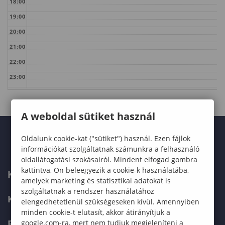
18:00
19:00
20:00
21:00
22:00
23:00
A weboldal sütiket használ
Oldalunk cookie-kat ("sütiket") használ. Ezen fájlok
információkat szolgáltatnak számunkra a felhasználó
oldallátogatási szokásairól. Mindent elfogad gombra
kattintva, Ön beleegyezik a cookie-k használatába,
KARUNK
amelyek marketing és statisztikai adatokat is
szolgáltatnak a rendszer használatához
KÉPZÉSEK
elengedhetetlenül szükségeseken kívül. Amennyiben
minden cookie-t elutasít, akkor átirányítjuk a
FELVÉTELIZŐKNEK
google.com-ra, mert nem tudjuk megjeleníteni a