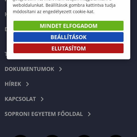
weboldalunkat. Beállítások gombra kattintva tudja
módosítani az engedélyezett cookie-kat.
HALLGATÓKNAK
MINDET ELFOGADOM
DOKTORI ISKOLA
BEÁLLÍTÁSOK
ELUTASÍTOM
TELEFONKÖNYV
DOKUMENTUMOK
HÍREK
KAPCSOLAT
SOPRONI EGYETEM FŐOLDAL