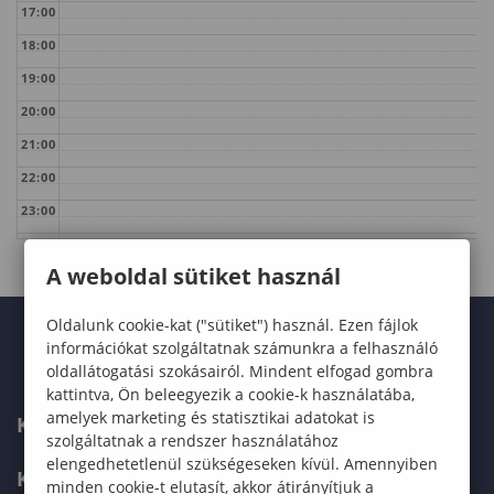
17:00
18:00
19:00
20:00
21:00
22:00
23:00
A weboldal sütiket használ
Oldalunk cookie-kat ("sütiket") használ. Ezen fájlok
információkat szolgáltatnak számunkra a felhasználó
oldallátogatási szokásairól. Mindent elfogad gombra
kattintva, Ön beleegyezik a cookie-k használatába,
amelyek marketing és statisztikai adatokat is
KARUNK
szolgáltatnak a rendszer használatához
elengedhetetlenül szükségeseken kívül. Amennyiben
KÉPZÉSEK
minden cookie-t elutasít, akkor átirányítjuk a