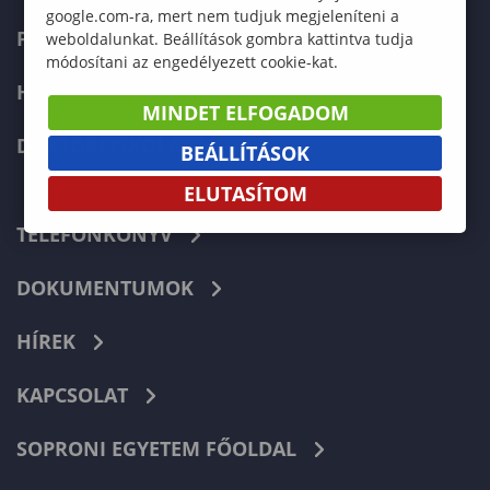
google.com-ra, mert nem tudjuk megjeleníteni a
FELVÉTELIZŐKNEK
weboldalunkat. Beállítások gombra kattintva tudja
módosítani az engedélyezett cookie-kat.
HALLGATÓKNAK
MINDET ELFOGADOM
DOKTORI ISKOLA
BEÁLLÍTÁSOK
ELUTASÍTOM
TELEFONKÖNYV
DOKUMENTUMOK
HÍREK
KAPCSOLAT
SOPRONI EGYETEM FŐOLDAL