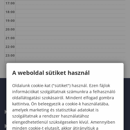
17:00
18:00
19:00
20:00
21:00
22:00
23:00
A weboldal sütiket használ
Oldalunk cookie-kat ("sütiket") használ. Ezen fájlok
információkat szolgáltatnak számunkra a felhasználó
oldallátogatási szokásairól. Mindent elfogad gombra
kattintva, Ön beleegyezik a cookie-k használatába,
amelyek marketing és statisztikai adatokat is
KARUNK
szolgáltatnak a rendszer használatához
elengedhetetlenül szükségeseken kívül. Amennyiben
KÉPZÉSEK
minden cookie-t elutasít, akkor átirányítjuk a