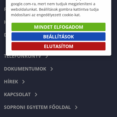
google.com-ra, mert nem tudjuk megjeleníteni a
FELVÉTELIZŐKNEK
weboldalunkat. Beállítások gombra kattintva tudja
módosítani az engedélyezett cookie-kat.
HALLGATÓKNAK
MINDET ELFOGADOM
DOKTORI ISKOLA
BEÁLLÍTÁSOK
ELUTASÍTOM
TELEFONKÖNYV
DOKUMENTUMOK
HÍREK
KAPCSOLAT
SOPRONI EGYETEM FŐOLDAL