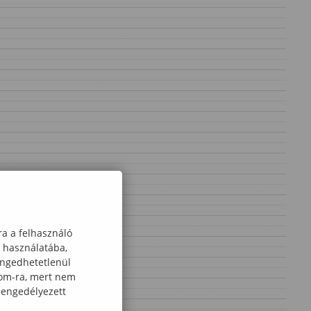
ra a felhasználó
k használatába,
engedhetetlenül
com-ra, mert nem
 engedélyezett