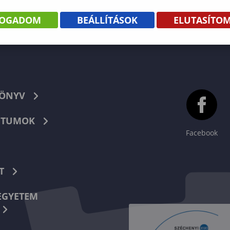
FOGADOM
BEÁLLÍTÁSOK
ELUTASÍTO
KÖNYV
TUMOK
Facebook
T
EGYETEM