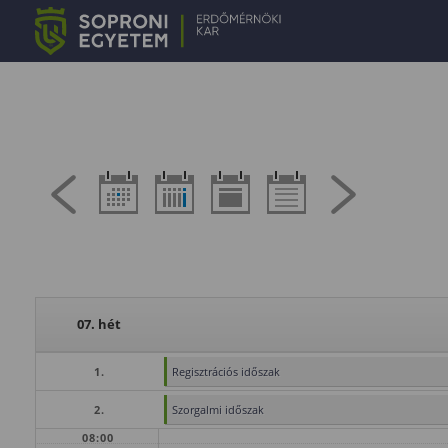
07. hét
1.
Regisztrációs időszak
2.
Szorgalmi időszak
08:00