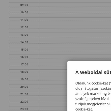
09:00
10:00
11:00
12:00
13:00
14:00
15:00
16:00
17:00
A weboldal süt
18:00
19:00
Oldalunk cookie-kat (
20:00
oldallátogatási szoká
amelyek marketing és 
21:00
szükségeseken kívül.
22:00
tudjuk megjeleníteni
cookie-kat.
23:00