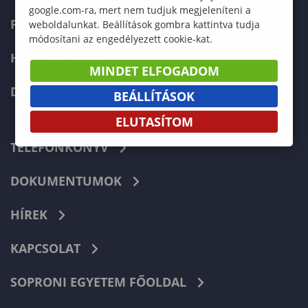
google.com-ra, mert nem tudjuk megjeleníteni a
FELVÉTELIZŐKNEK
weboldalunkat. Beállítások gombra kattintva tudja
módosítani az engedélyezett cookie-kat.
HALLGATÓKNAK
MINDET ELFOGADOM
DOKTORI ISKOLA
BEÁLLÍTÁSOK
ELUTASÍTOM
TELEFONKÖNYV
DOKUMENTUMOK
HÍREK
KAPCSOLAT
SOPRONI EGYETEM FŐOLDAL