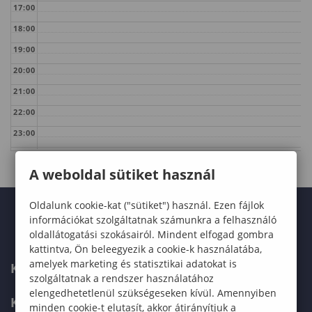
17:00
18:00
19:00
20:00
21:00
22:00
23:00
A weboldal sütiket használ
Oldalunk cookie-kat ("sütiket") használ. Ezen fájlok
információkat szolgáltatnak számunkra a felhasználó
oldallátogatási szokásairól. Mindent elfogad gombra
kattintva, Ön beleegyezik a cookie-k használatába,
amelyek marketing és statisztikai adatokat is
KARUNK
szolgáltatnak a rendszer használatához
elengedhetetlenül szükségeseken kívül. Amennyiben
KÉPZÉSEK
minden cookie-t elutasít, akkor átirányítjuk a