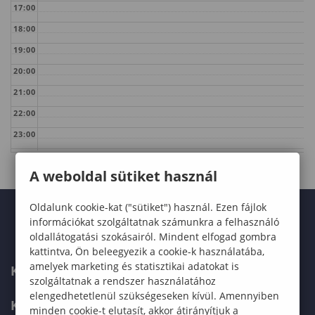
17:00
18:00
19:00
20:00
21:00
22:00
23:00
A weboldal sütiket használ
Oldalunk cookie-kat ("sütiket") használ. Ezen fájlok
információkat szolgáltatnak számunkra a felhasználó
oldallátogatási szokásairól. Mindent elfogad gombra
kattintva, Ön beleegyezik a cookie-k használatába,
amelyek marketing és statisztikai adatokat is
KARUNK
szolgáltatnak a rendszer használatához
elengedhetetlenül szükségeseken kívül. Amennyiben
KÉPZÉSEK
minden cookie-t elutasít, akkor átirányítjuk a