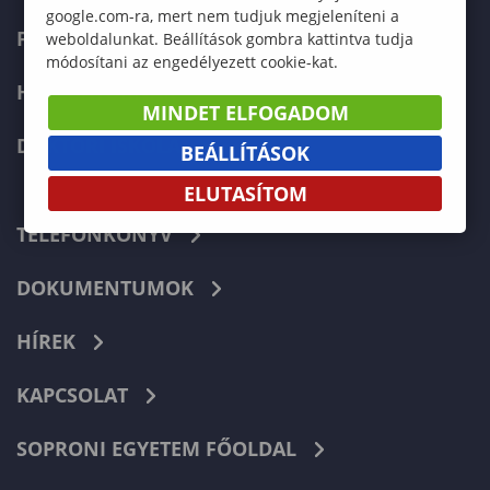
google.com-ra, mert nem tudjuk megjeleníteni a
FELVÉTELIZŐKNEK
weboldalunkat. Beállítások gombra kattintva tudja
módosítani az engedélyezett cookie-kat.
HALLGATÓKNAK
MINDET ELFOGADOM
DOKTORI ISKOLA
BEÁLLÍTÁSOK
ELUTASÍTOM
TELEFONKÖNYV
DOKUMENTUMOK
HÍREK
KAPCSOLAT
SOPRONI EGYETEM FŐOLDAL