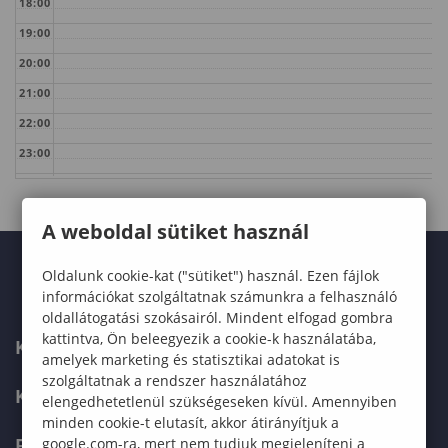
18:00
19:00
20:00
21:00
22:00
23:00
A weboldal sütiket használ
Oldalunk cookie-kat ("sütiket") használ. Ezen fájlok
információkat szolgáltatnak számunkra a felhasználó
oldallátogatási szokásairól. Mindent elfogad gombra
kattintva, Ön beleegyezik a cookie-k használatába,
KARUNK
amelyek marketing és statisztikai adatokat is
szolgáltatnak a rendszer használatához
KÉPZÉSEK
elengedhetetlenül szükségeseken kívül. Amennyiben
minden cookie-t elutasít, akkor átirányítjuk a
FELVÉTELIZŐKNEK
google.com-ra, mert nem tudjuk megjeleníteni a