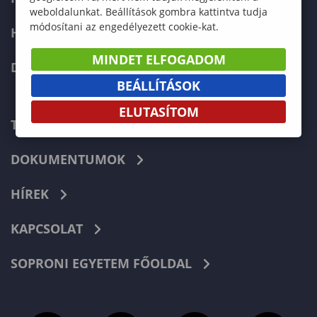
weboldalunkat. Beállítások gombra kattintva tudja
módosítani az engedélyezett cookie-kat.
HALLGATÓKNAK
MINDET ELFOGADOM
DOKTORI ISKOLA
BEÁLLÍTÁSOK
ELUTASÍTOM
TELEFONKÖNYV
DOKUMENTUMOK
HÍREK
KAPCSOLAT
SOPRONI EGYETEM FŐOLDAL