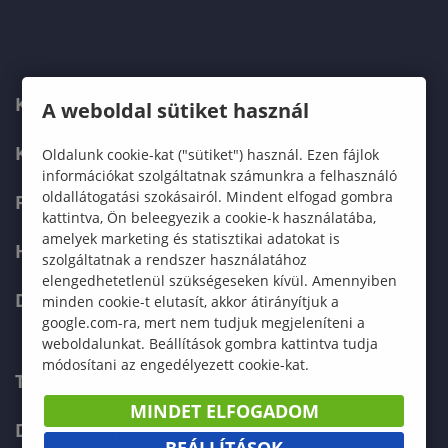
KARUNK
A weboldal sütiket használ
KÉPZÉSEK
Oldalunk cookie-kat ("sütiket") használ. Ezen fájlok
információkat szolgáltatnak számunkra a felhasználó
oldallátogatási szokásairól. Mindent elfogad gombra
FELVÉTELIZŐKNEK
kattintva, Ön beleegyezik a cookie-k használatába,
amelyek marketing és statisztikai adatokat is
HALLGATÓKNAK
szolgáltatnak a rendszer használatához
elengedhetetlenül szükségeseken kívül. Amennyiben
DOKTORI ISKOLA
minden cookie-t elutasít, akkor átirányítjuk a
google.com-ra, mert nem tudjuk megjeleníteni a
weboldalunkat. Beállítások gombra kattintva tudja
módosítani az engedélyezett cookie-kat.
TELEFONKÖNYV
MINDET ELFOGADOM
DOKUMENTUMOK
BEÁLLÍTÁSOK