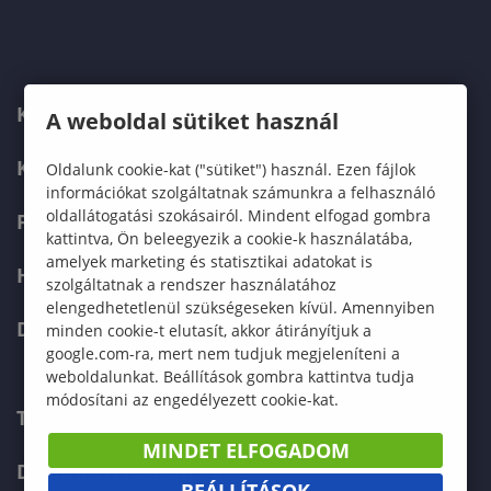
KARUNK
A weboldal sütiket használ
KÉPZÉSEK
Oldalunk cookie-kat ("sütiket") használ. Ezen fájlok
információkat szolgáltatnak számunkra a felhasználó
oldallátogatási szokásairól. Mindent elfogad gombra
FELVÉTELIZŐKNEK
kattintva, Ön beleegyezik a cookie-k használatába,
amelyek marketing és statisztikai adatokat is
HALLGATÓKNAK
szolgáltatnak a rendszer használatához
elengedhetetlenül szükségeseken kívül. Amennyiben
DOKTORI ISKOLA
minden cookie-t elutasít, akkor átirányítjuk a
google.com-ra, mert nem tudjuk megjeleníteni a
weboldalunkat. Beállítások gombra kattintva tudja
módosítani az engedélyezett cookie-kat.
TELEFONKÖNYV
MINDET ELFOGADOM
DOKUMENTUMOK
BEÁLLÍTÁSOK