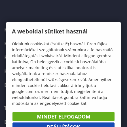
KARUNK
A weboldal sütiket használ
KÉPZÉSEK
Oldalunk cookie-kat ("sütiket") használ. Ezen fájlok
információkat szolgáltatnak számunkra a felhasználó
oldallátogatási szokásairól. Mindent elfogad gombra
FELVÉTELIZŐKNEK
kattintva, Ön beleegyezik a cookie-k használatába,
amelyek marketing és statisztikai adatokat is
HALLGATÓKNAK
szolgáltatnak a rendszer használatához
elengedhetetlenül szükségeseken kívül. Amennyiben
DOKTORI ISKOLA
minden cookie-t elutasít, akkor átirányítjuk a
google.com-ra, mert nem tudjuk megjeleníteni a
weboldalunkat. Beállítások gombra kattintva tudja
módosítani az engedélyezett cookie-kat.
TELEFONKÖNYV
MINDET ELFOGADOM
DOKUMENTUMOK
BEÁLLÍTÁSOK