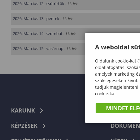
2026. Március 12., csütörtök
- 11. hét
2026. Március 13., péntek
- 11. hét
2026. Március 14., szombat
- 11. hét
A weboldal süt
2026. Március 15., vasárnap
- 11. hét
Oldalunk cookie-kat (
oldallátogatási szoká
amelyek marketing és 
szükségeseken kívül.
tudjuk megjeleníteni
cookie-kat.
MINDET EL
KARUNK
TELEFON
KÉPZÉSEK
DOKUMEN