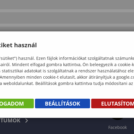
iket használ
"sütiket") használ. Ezen fájlok információkat szolgáltatnak számunk
sairól. Mindent elfogad gombra kattintva, Ön beleegyezik a cookie-
statisztikai adatokat is szolgáltatnak a rendszer használatához el
 Amennyiben minden cookie-t elutasít, akkor átirányítjuk a google.
 a weboldalunkat. Beállítások gombra kattintva tudja módosítani az
FOGADOM
BEÁLLÍTÁSOK
ELUTASÍTO
KÖNYV
TUMOK
Facebook