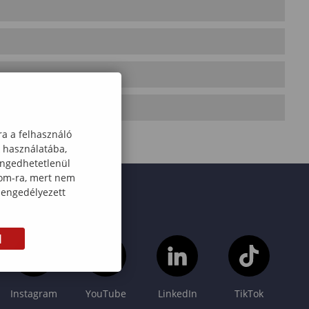
ra a felhasználó
k használatába,
engedhetetlenül
com-ra, mert nem
 engedélyezett
M
Instagram
YouTube
LinkedIn
TikTok