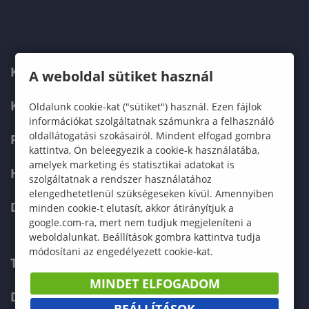
KARUNK
A weboldal sütiket használ
KÉPZÉSEK
Oldalunk cookie-kat ("sütiket") használ. Ezen fájlok
információkat szolgáltatnak számunkra a felhasználó
oldallátogatási szokásairól. Mindent elfogad gombra
FELVÉTELIZŐKNEK
kattintva, Ön beleegyezik a cookie-k használatába,
amelyek marketing és statisztikai adatokat is
HALLGATÓKNAK
szolgáltatnak a rendszer használatához
elengedhetetlenül szükségeseken kívül. Amennyiben
DOKTORI ISKOLA
minden cookie-t elutasít, akkor átirányítjuk a
google.com-ra, mert nem tudjuk megjeleníteni a
weboldalunkat. Beállítások gombra kattintva tudja
módosítani az engedélyezett cookie-kat.
TELEFONKÖNYV
MINDET ELFOGADOM
DOKUMENTUMOK
BEÁLLÍTÁSOK