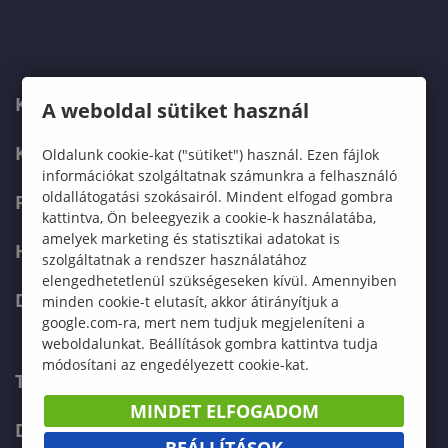
KARUNK
A weboldal sütiket használ
KÉPZÉSEK
Oldalunk cookie-kat ("sütiket") használ. Ezen fájlok
információkat szolgáltatnak számunkra a felhasználó
oldallátogatási szokásairól. Mindent elfogad gombra
FELVÉTELIZŐKNEK
kattintva, Ön beleegyezik a cookie-k használatába,
amelyek marketing és statisztikai adatokat is
HALLGATÓKNAK
szolgáltatnak a rendszer használatához
elengedhetetlenül szükségeseken kívül. Amennyiben
DOKTORI ISKOLA
minden cookie-t elutasít, akkor átirányítjuk a
google.com-ra, mert nem tudjuk megjeleníteni a
weboldalunkat. Beállítások gombra kattintva tudja
módosítani az engedélyezett cookie-kat.
TELEFONKÖNYV
MINDET ELFOGADOM
DOKUMENTUMOK
BEÁLLÍTÁSOK