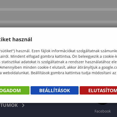
iket használ
"sütiket") használ. Ezen fájlok információkat szolgáltatnak számunk
sairól. Mindent elfogad gombra kattintva, Ön beleegyezik a cookie-
statisztikai adatokat is szolgáltatnak a rendszer használatához el
 Amennyiben minden cookie-t elutasít, akkor átirányítjuk a google.
 a weboldalunkat. Beállítások gombra kattintva tudja módosítani az
FOGADOM
BEÁLLÍTÁSOK
ELUTASÍTO
KÖNYV
TUMOK
Facebook