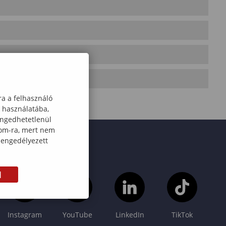
ra a felhasználó
k használatába,
engedhetetlenül
com-ra, mert nem
 engedélyezett
M
Instagram
YouTube
LinkedIn
TikTok