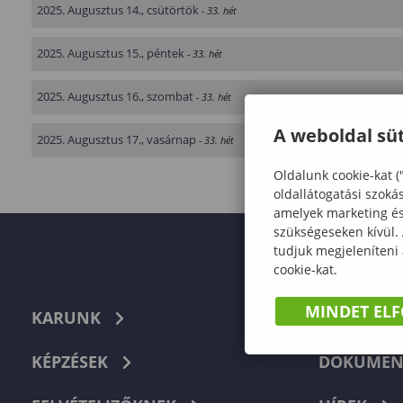
2025. Augusztus 14., csütörtök
- 33. hét
2025. Augusztus 15., péntek
- 33. hét
2025. Augusztus 16., szombat
- 33. hét
A weboldal süt
2025. Augusztus 17., vasárnap
- 33. hét
Oldalunk cookie-kat (
oldallátogatási szoká
amelyek marketing és 
szükségeseken kívül.
tudjuk megjeleníteni
cookie-kat.
MINDET EL
KARUNK
TELEFON
KÉPZÉSEK
DOKUMEN