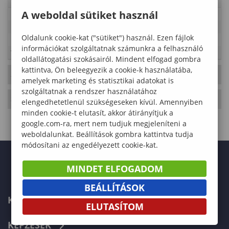
A weboldal sütiket használ
Leírás
Időpont
2024-10-14 00:00:00 - 2024-10-25 01:00:00
Oldalunk cookie-kat ("sütiket") használ. Ezen fájlok
Kategória
Erdőmérnöki Kar
információkat szolgáltatnak számunkra a felhasználó
Típus
Tanulmányi rend
oldallátogatási szokásairól. Mindent elfogad gombra
kattintva, Ön beleegyezik a cookie-k használatába,
2024. Október 26., szombat
- 43. hét
amelyek marketing és statisztikai adatokat is
szolgáltatnak a rendszer használatához
2024. Október 27., vasárnap
- 43. hét
elengedhetetlenül szükségeseken kívül. Amennyiben
minden cookie-t elutasít, akkor átirányítjuk a
google.com-ra, mert nem tudjuk megjeleníteni a
weboldalunkat. Beállítások gombra kattintva tudja
módosítani az engedélyezett cookie-kat.
MINDET ELFOGADOM
BEÁLLÍTÁSOK
KARUNK
ELUTASÍTOM
KÉPZÉSEK