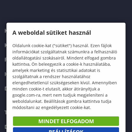
KARUNK
A weboldal sütiket használ
KÉPZÉSEK
Oldalunk cookie-kat ("sütiket") használ. Ezen fájlok
információkat szolgáltatnak számunkra a felhasználó
oldallátogatási szokásairól. Mindent elfogad gombra
FELVÉTELIZŐKNEK
kattintva, Ön beleegyezik a cookie-k használatába,
amelyek marketing és statisztikai adatokat is
HALLGATÓKNAK
szolgáltatnak a rendszer használatához
elengedhetetlenül szükségeseken kívül. Amennyiben
DOKTORI ISKOLA
minden cookie-t elutasít, akkor átirányítjuk a
google.com-ra, mert nem tudjuk megjeleníteni a
weboldalunkat. Beállítások gombra kattintva tudja
módosítani az engedélyezett cookie-kat.
TELEFONKÖNYV
MINDET ELFOGADOM
DOKUMENTUMOK
BEÁLLÍTÁSOK