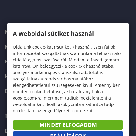
KARUNK
A weboldal sütiket használ
KÉPZÉSEK
Oldalunk cookie-kat ("sütiket") használ. Ezen fájlok
információkat szolgáltatnak számunkra a felhasználó
oldallátogatási szokásairól. Mindent elfogad gombra
FELVÉTELIZŐKNEK
kattintva, Ön beleegyezik a cookie-k használatába,
amelyek marketing és statisztikai adatokat is
HALLGATÓKNAK
szolgáltatnak a rendszer használatához
elengedhetetlenül szükségeseken kívül. Amennyiben
DOKTORI ISKOLA
minden cookie-t elutasít, akkor átirányítjuk a
google.com-ra, mert nem tudjuk megjeleníteni a
weboldalunkat. Beállítások gombra kattintva tudja
módosítani az engedélyezett cookie-kat.
TELEFONKÖNYV
MINDET ELFOGADOM
DOKUMENTUMOK
BEÁLLÍTÁSOK