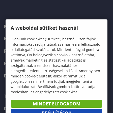
KARUNK
A weboldal sütiket használ
KÉPZÉSEK
Oldalunk cookie-kat ("sütiket") használ. Ezen fájlok
információkat szolgáltatnak számunkra a felhasználó
oldallátogatási szokásairól. Mindent elfogad gombra
FELVÉTELIZŐKNEK
kattintva, Ön beleegyezik a cookie-k használatába,
amelyek marketing és statisztikai adatokat is
HALLGATÓKNAK
szolgáltatnak a rendszer használatához
elengedhetetlenül szükségeseken kívül. Amennyiben
DOKTORI ISKOLA
minden cookie-t elutasít, akkor átirányítjuk a
google.com-ra, mert nem tudjuk megjeleníteni a
weboldalunkat. Beállítások gombra kattintva tudja
módosítani az engedélyezett cookie-kat.
TELEFONKÖNYV
MINDET ELFOGADOM
DOKUMENTUMOK
BEÁLLÍTÁSOK