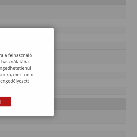
ra a felhasználó
k használatába,
engedhetetlenül
com-ra, mert nem
 engedélyezett
M