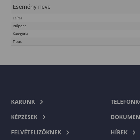
Esemény neve
Leírás
Időpont
Kategória
Típus
KARUNK
TELEFON
KÉPZÉSEK
DOKUMEN
FELVÉTELIZŐKNEK
HÍREK