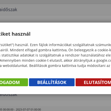
aidőszak
5 00:00:00 - 2023-07-07 01:00:00
öki Kar
iket használ
yi rend
"sütiket") használ. Ezen fájlok információkat szolgáltatnak számunk
olgozatok, diplomatervek védése
sairól. Mindent elfogad gombra kattintva, Ön beleegyezik a cookie-
statisztikai adatokat is szolgáltatnak a rendszer használatához el
 Amennyiben minden cookie-t elutasít, akkor átirányítjuk a google.
6 00:00:00 - 2023-06-30 01:00:00
 a weboldalunkat. Beállítások gombra kattintva tudja módosítani az
öki Kar
yi rend
FOGADOM
BEÁLLÍTÁSOK
ELUTASÍTO
aidőszak
5 00:00:00 - 2023-07-07 01:00:00