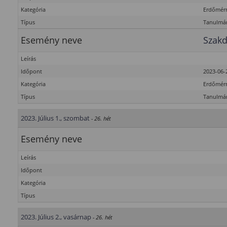
Kategória
Erdőmérn
Típus
Tanulmán
Esemény neve
Szakd
Leírás
Időpont
2023-06-2
Kategória
Erdőmérn
Típus
Tanulmán
2023. Július 1., szombat
- 26. hét
Esemény neve
Leírás
Időpont
Kategória
Típus
2023. Július 2., vasárnap
- 26. hét