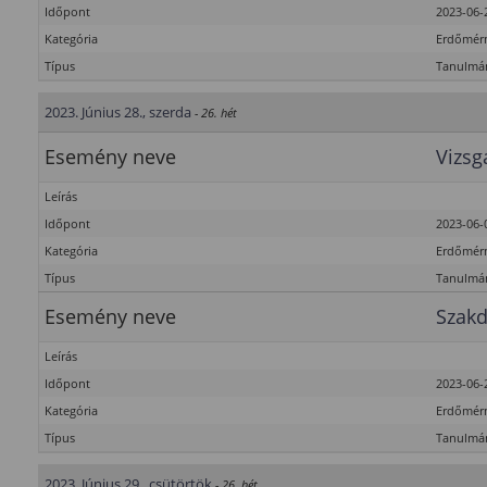
Időpont
2023-06-2
Kategória
Erdőmérn
Típus
Tanulmán
2023. Június 28., szerda
- 26. hét
Esemény neve
Vizsg
Leírás
Időpont
2023-06-0
Kategória
Erdőmérn
Típus
Tanulmán
Esemény neve
Szakd
Leírás
Időpont
2023-06-2
Kategória
Erdőmérn
Típus
Tanulmán
2023. Június 29., csütörtök
- 26. hét