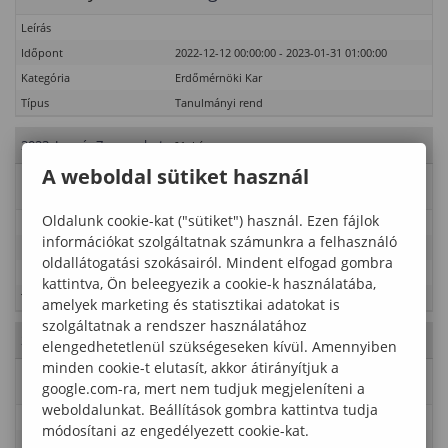
Leírás
Időpont
2022-12-12 00:00:00 - 2023-01-31 01:00:00
Kategória
Erdőmérnöki Kar
Típus
Tanulmányi rend
2023. Január 7., szombat
- 01. hét
A weboldal sütiket használ
Esemény neve
Vizsgaidőszak
Oldalunk cookie-kat ("sütiket") használ. Ezen fájlok
Leírás
információkat szolgáltatnak számunkra a felhasználó
Időpont
2022-12-12 00:00:00 - 2023-01-31 01:00:00
oldallátogatási szokásairól. Mindent elfogad gombra
Kategória
Erdőmérnöki Kar
kattintva, Ön beleegyezik a cookie-k használatába,
Típus
Tanulmányi rend
amelyek marketing és statisztikai adatokat is
szolgáltatnak a rendszer használatához
2023. Január 8., vasárnap
- 01. hét
elengedhetetlenül szükségeseken kívül. Amennyiben
minden cookie-t elutasít, akkor átirányítjuk a
Esemény neve
Vizsgaidőszak
google.com-ra, mert nem tudjuk megjeleníteni a
weboldalunkat. Beállítások gombra kattintva tudja
Leírás
módosítani az engedélyezett cookie-kat.
Időpont
2022-12-12 00:00:00 - 2023-01-31 01:00:00