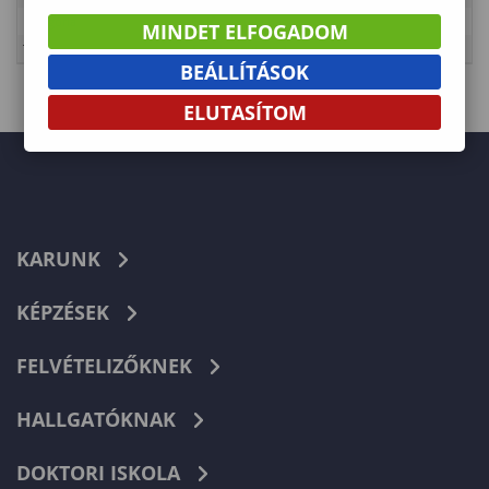
Kategória
Erdőmérnöki Kar
MINDET ELFOGADOM
Típus
Tanulmányi rend
BEÁLLÍTÁSOK
ELUTASÍTOM
KARUNK
KÉPZÉSEK
FELVÉTELIZŐKNEK
HALLGATÓKNAK
DOKTORI ISKOLA