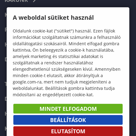
KÉPZÉSEK
A weboldal sütiket használ
FELVÉTELIZŐKNEK
Oldalunk cookie-kat ("sütiket") használ. Ezen fájlok
információkat szolgáltatnak számunkra a felhasználó
HALLGATÓKNAK
oldallátogatási szokásairól. Mindent elfogad gombra
kattintva, Ön beleegyezik a cookie-k használatába,
amelyek marketing és statisztikai adatokat is
DOKTORI ISKOLA
szolgáltatnak a rendszer használatához
elengedhetetlenül szükségeseken kívül. Amennyiben
minden cookie-t elutasít, akkor átirányítjuk a
google.com-ra, mert nem tudjuk megjeleníteni a
TELEFONKÖNYV
weboldalunkat. Beállítások gombra kattintva tudja
módosítani az engedélyezett cookie-kat.
DOKUMENTUMOK
MINDET ELFOGADOM
HÍREK
BEÁLLÍTÁSOK
KAPCSOLAT
ELUTASÍTOM