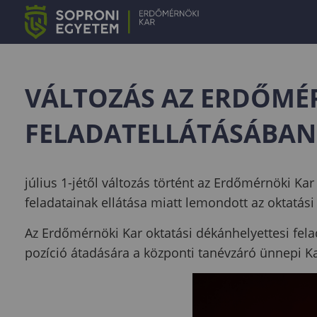
VÁLTOZÁS AZ ERDŐMÉR
FELADATELLÁTÁSÁBAN
július 1-jétől változás történt az Erdőmérnöki Ka
feladatainak ellátása miatt lemondott az oktatá
Az Erdőmérnöki Kar oktatási dékánhelyettesi felad
pozíció átadására a központi tanévzáró ünnepi Ka