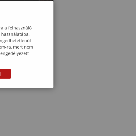
ra a felhasználó
k használatába,
engedhetetlenül
com-ra, mert nem
 engedélyezett
M