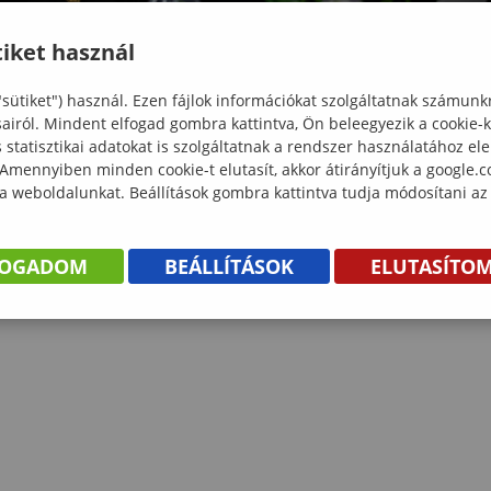
iket használ
"sütiket") használ. Ezen fájlok információkat szolgáltatnak számunk
sairól. Mindent elfogad gombra kattintva, Ön beleegyezik a cookie-
statisztikai adatokat is szolgáltatnak a rendszer használatához el
 Amennyiben minden cookie-t elutasít, akkor átirányítjuk a google.
 a weboldalunkat. Beállítások gombra kattintva tudja módosítani az
FOGADOM
BEÁLLÍTÁSOK
ELUTASÍTO