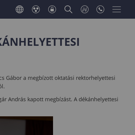
KÁNHELYETTESI
ács Gábor a megbízott oktatási rektorhelyettesi
l.
olgár András kapott megbízást. A dékánhelyettesi