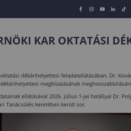
NÖKI KAR OKTATÁSI DÉ
r oktatási dékánhelyettesi feladatellátásában. Dr. Kov
si dékánhelyettesi megbízatásának meghosszabbításáró
atainak ellátásával 2026. július 1-jei hatállyal Dr. P
ri Tanácsülés keretében került sor.