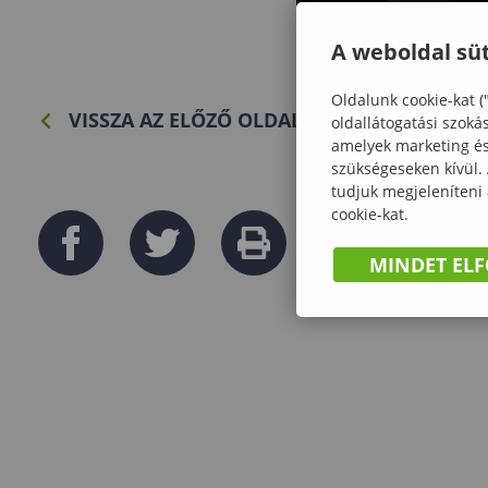
A weboldal süt
Oldalunk cookie-kat (
VISSZA AZ ELŐZŐ OLDALRA
oldallátogatási szoká
amelyek marketing és 
szükségeseken kívül.
tudjuk megjeleníteni
cookie-kat.
MINDET EL