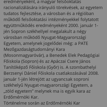
eredményeként, a magyar felsőoktatás
racionalizálására irányuló törekvések, az egyetem
tudatos fejlesztése, a városban és a régióban
működő felsőoktatási intézményekkel folytatott
együttműködés eredményeként 2000. január 1-
jén Sopron székhellyel megalakult a négy
városban működő Nyugat-Magyarországi
Egyetem, amelynek jogelődei még: a PATE
Mezőgazdaságtudományi Kara
(Mosonmagyaróvár), a Benedek Elek Pedagógiai
Főiskola (Sopron) és az Apáczai Csere János
Tanítóképző Főiskola (Győr) is. A szombathelyi
Berzsenyi Dániel Főiskola csatlakozásával 2008.
január 1-jén létrejött az ugyancsak soproni
székhelyű Nyugat-magyarországi Egyetem, a
„zöld egyetem” melynek ma is egyik kara az
Erdőmérnöki Kar.
Történelme során az Erdőmérnöki Kar