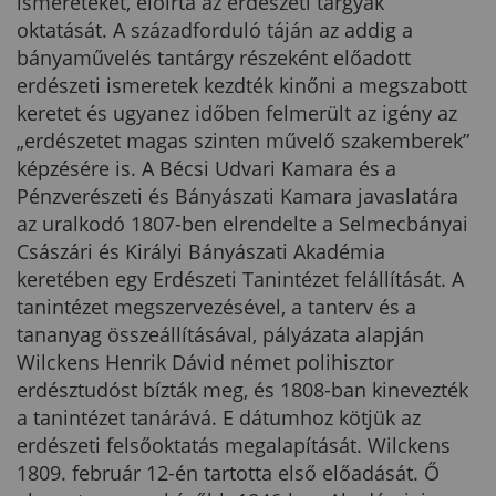
ismereteket, előírta az erdészeti tárgyak
oktatását. A századforduló táján az addig a
bányaművelés tantárgy részeként előadott
erdészeti ismeretek kezdték kinőni a megszabott
keretet és ugyanez időben felmerült az igény az
„erdészetet magas szinten művelő szakemberek”
képzésére is. A Bécsi Udvari Kamara és a
Pénzverészeti és Bányászati Kamara javaslatára
az uralkodó 1807-ben elrendelte a Selmecbányai
Császári és Királyi Bányászati Akadémia
keretében egy Erdészeti Tanintézet felállítását. A
tanintézet megszervezésével, a tanterv és a
tananyag összeállításával, pályázata alapján
Wilckens Henrik Dávid német polihisztor
erdésztudóst bízták meg, és 1808-ban kinevezték
a tanintézet tanárává. E dátumhoz kötjük az
erdészeti felsőoktatás megalapítását. Wilckens
1809. február 12-én tartotta első előadását. Ő