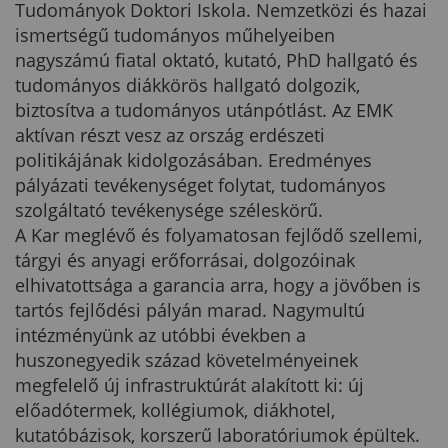
Tudományok Doktori Iskola. Nemzetközi és hazai
ismertségű tudományos műhelyeiben
nagyszámú fiatal oktató, kutató, PhD hallgató és
tudományos diákkörös hallgató dolgozik,
biztosítva a tudományos utánpótlást. Az EMK
aktívan részt vesz az ország erdészeti
politikájának kidolgozásában. Eredményes
pályázati tevékenységet folytat, tudományos
szolgáltató tevékenysége széleskörű.
A Kar meglévő és folyamatosan fejlődő szellemi,
tárgyi és anyagi erőforrásai, dolgozóinak
elhivatottsága a garancia arra, hogy a jövőben is
tartós fejlődési pályán marad. Nagymultú
intézményünk az utóbbi években a
huszonegyedik század követelményeinek
megfelelő új infrastruktúrát alakított ki: új
előadótermek, kollégiumok, diákhotel,
kutatóbázisok, korszerű laboratóriumok épültek.