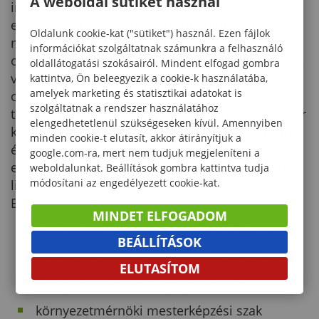
A weboldal sütiket használ
indítására. A Karon belüli fejlesztés
eredményeképpen az új követelményeknek
Oldalunk cookie-kat ("sütiket") használ. Ezen fájlok
megfelelő módon 1993-ban beindult az ötéves
információkat szolgáltatnak számunkra a felhasználó
okleveles környezetmérnök és ezzel egy időben a
oldallátogatási szokásairól. Mindent elfogad gombra
vadgazdálkodási mérnökképzés is. Majd 2002-től
kattintva, Ön beleegyezik a cookie-k használatába,
amelyek marketing és statisztikai adatokat is
okleveles környezettudományi és 2003-tól
szolgáltatnak a rendszer használatához
természetvédelmi mérnöki szakkal is bővült a Kar
elengedhetetlenül szükségeseken kívül. Amennyiben
képzési kínálata. 2005 őszén a környezetmérnöki
minden cookie-t elutasít, akkor átirányítjuk a
és a 2006 őszén az összes többi szakon az
google.com-ra, mert nem tudjuk megjeleníteni a
európai oktatásharmonizációnak megfelelően új
weboldalunkat. Beállítások gombra kattintva tudja
módosítani az engedélyezett cookie-kat.
lineáris kétciklusú képzés került bevezetésre az
Erdőmérnöki Karon:
MINDET ELFOGADOM
erdőmérnöki mesterképzési szak (osztatlan)
BEÁLLÍTÁSOK
földmérő és földrendező alapképzési szak
ELUTASÍTOM
környezetmérnöki alapképzési szak
környezetmérnöki mesterképzési szak