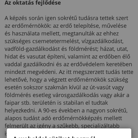
Az oktatás fejlődése
A képzés során igen sokrétű tudásra tettek szert
az erdőmérnökök: az erdő telepítése, művelése
és használata mellett, megtanulták az ehhez
szükséges csemetetermelést, vízgazdálkodást,
vadföld-gazdálkodást és földmérést; házat, utat,
hidat és vasutat építeni, valamint az erdőben élő
vaddal gazdálkodni és az erdővédelem keretében
mindezt megvédeni. Az itt megszerzett tudás tette
lehetővé, hogy a végzett erdőmérnökök szükség
esetén sokszor szakmán kívül az út-vasút vagy
földmérés esetleg városgazdálkodás vagy akár a
faipar stb. területén is stabilan el tudtak
helyezkedni. A 90-es években a nagyon sokrétű,
alapos tudást adó erdőmérnökképzés mellett
felmerült az igény a szűkebb, specializáltabb
ismereteket adó, új szakok kialakítására és