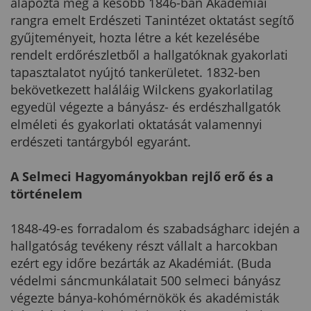
alapozta meg a később 1846-ban Akadémiai
rangra emelt Erdészeti Tanintézet oktatást segítő
gyűjteményeit, hozta létre a két kezelésébe
rendelt erdőrészletből a hallgatóknak gyakorlati
tapasztalatot nyújtó tankerületet. 1832-ben
bekövetkezett haláláig Wilckens gyakorlatilag
egyedül végezte a bányász- és erdészhallgatók
elméleti és gyakorlati oktatását valamennyi
erdészeti tantárgyból egyaránt.
A Selmeci Hagyományokban rejlő erő és a
történelem
1848-49-es forradalom és szabadságharc idején a
hallgatóság tevékeny részt vállalt a harcokban
ezért egy időre bezárták az Akadémiát. (Buda
védelmi sáncmunkálatait 500 selmeci bányász
végezte bánya-kohómérnökök és akadémisták