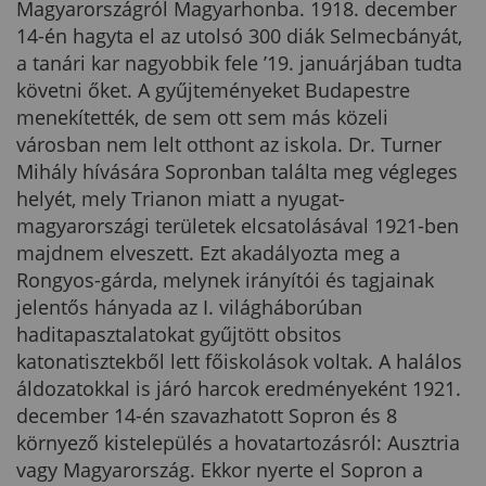
Magyarországról Magyarhonba. 1918. december
14-én hagyta el az utolsó 300 diák Selmecbányát,
a tanári kar nagyobbik fele ’19. januárjában tudta
követni őket. A gyűjteményeket Budapestre
menekítették, de sem ott sem más közeli
városban nem lelt otthont az iskola. Dr. Turner
Mihály hívására Sopronban találta meg végleges
helyét, mely Trianon miatt a nyugat-
magyarországi területek elcsatolásával 1921-ben
majdnem elveszett. Ezt akadályozta meg a
Rongyos-gárda, melynek irányítói és tagjainak
jelentős hányada az I. világháborúban
haditapasztalatokat gyűjtött obsitos
katonatisztekből lett főiskolások voltak. A halálos
áldozatokkal is járó harcok eredményeként 1921.
december 14-én szavazhatott Sopron és 8
környező kistelepülés a hovatartozásról: Ausztria
vagy Magyarország. Ekkor nyerte el Sopron a