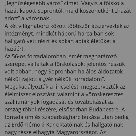
„leghűségesebb város” címet. Vagyis a főiskola
hazát kapott Soprontól, majd köszönetként „hazát
adott” a városnak.
A két világháború között többször átszervezték az
intézményt, mindkét háború harcaiban sok
hallgató vett részt és sokan adták életüket a
hazáért.
Az 56-os forradalomban ismét meghatározó
szerepet vállaltak a főiskolások: jelentős részük
volt abban, hogy Sopronban halálos áldozatok
nélkül zajlott a „vér nélküli forradalom”.
Megakadályozták a lincselést, megszervezték az
élelmiszer elosztást, valamint a vöröskeresztes
szállítmányok fogadását és továbbítását az
ország többi részére, elsősorban Budapestre. A
forradalom és szabadságharc bukása után pedig
az Erdőmérnöki Kar oktatóinak és hallgatóinak
nagy része elhagyta Magyarországot. Az