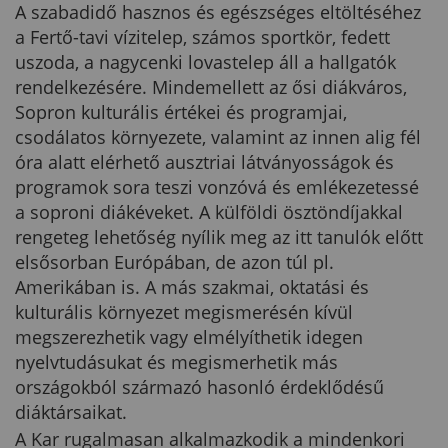
A szabadidő hasznos és egészséges eltöltéséhez
a Fertő-tavi vízitelep, számos sportkör, fedett
uszoda, a nagycenki lovastelep áll a hallgatók
rendelkezésére. Mindemellett az ősi diákváros,
Sopron kulturális értékei és programjai,
csodálatos környezete, valamint az innen alig fél
óra alatt elérhető ausztriai látványosságok és
programok sora teszi vonzóvá és emlékezetessé
a soproni diákéveket. A külföldi ösztöndíjakkal
rengeteg lehetőség nyílik meg az itt tanulók előtt
elsősorban Európában, de azon túl pl.
Amerikában is. A más szakmai, oktatási és
kulturális környezet megismerésén kívül
megszerezhetik vagy elmélyíthetik idegen
nyelvtudásukat és megismerhetik más
országokból származó hasonló érdeklődésű
diáktársaikat.
A Kar rugalmasan alkalmazkodik a mindenkori