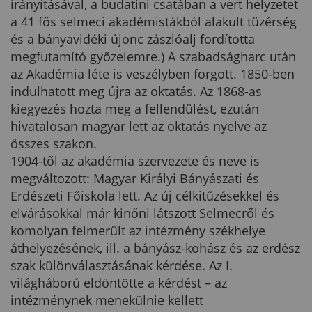
irányításával, a budatini csatában a vert helyzetet
a 41 fős selmeci akadémistákból alakult tüzérség
és a bányavidéki újonc zászlóalj fordította
megfutamító győzelemre.) A szabadságharc után
az Akadémia léte is veszélyben forgott. 1850-ben
indulhatott meg újra az oktatás. Az 1868-as
kiegyezés hozta meg a fellendülést, ezután
hivatalosan magyar lett az oktatás nyelve az
összes szakon.
1904-től az akadémia szervezete és neve is
megváltozott: Magyar Királyi Bányászati és
Erdészeti Főiskola lett. Az új célkitűzésekkel és
elvárásokkal már kinőni látszott Selmecről és
komolyan felmerült az intézmény székhelye
áthelyezésének, ill. a bányász-kohász és az erdész
szak különválasztásának kérdése. Az I.
világháború eldöntötte a kérdést – az
intézménynek menekülnie kellett