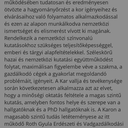
működésében tudatosan és eredményesen
ötvözte a hagyományőrzést a kor igényeihez és
elvárásaihoz való folyamatos alkalmazkodással
és ezen az alapon munkálkodva nemzetközi
ismertséget és elismerést vívott ki magának.
Rendelkezik a nemzetközi színvonalú
kutatásokhoz szükséges teljesítőképességgel,
emberi és tárgyi alapfeltételekkel. Széleskörű
hazai és nemzetközi kutatási együttműködést
folytat, maximálisan figyelembe véve a szakma, a
gazdálkodó cégek a gyakorlat megoldandó
problémáit, igényeit. A Kar vallja és tevékenysége
során következetesen alkalmazza azt az elvet,
hogy a minőségi oktatás feltétele a magas szintű
kutatás, amelyben fontos helye és szerepe van a
hallgatóknak és a PhD hallgatóknak is. A Karon a
magasabb szintű tudás letéteményese az itt
működő Roth Gyula Erdészeti és Vadgazdálkodási