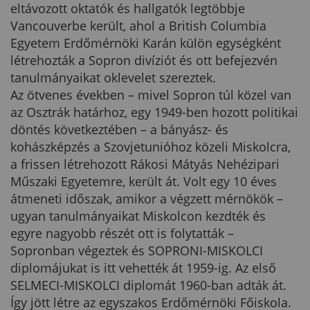
eltávozott oktatók és hallgatók legtöbbje
Vancouverbe került, ahol a British Columbia
Egyetem Erdőmérnöki Karán külön egységként
létrehozták a Sopron divíziót és ott befejezvén
tanulmányaikat oklevelet szereztek.
Az ötvenes években – mivel Sopron túl közel van
az Osztrák határhoz, egy 1949-ben hozott politikai
döntés következtében – a bányász- és
kohászképzés a Szovjetunióhoz közeli Miskolcra,
a frissen létrehozott Rákosi Mátyás Nehézipari
Műszaki Egyetemre, került át. Volt egy 10 éves
átmeneti időszak, amikor a végzett mérnökök –
ugyan tanulmányaikat Miskolcon kezdték és
egyre nagyobb részét ott is folytatták –
Sopronban végeztek és SOPRONI-MISKOLCI
diplomájukat is itt vehették át 1959-ig. Az első
SELMECI-MISKOLCI diplomát 1960-ban adták át.
Így jött létre az egyszakos Erdőmérnöki Főiskola.