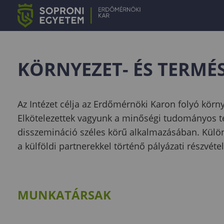
KÖRNYEZET- ÉS TERMÉ
Az Intézet célja az Erdőmérnöki Karon folyó körn
Elkötelezettek vagyunk a minőségi tudományos te
disszemináció széles körű alkalmazásában. Különö
a külföldi partnerekkel történő pályázati részvéte
MUNKATÁRSAK