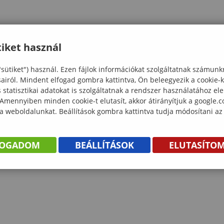
iket használ
"sütiket") használ. Ezen fájlok információkat szolgáltatnak számunk
sairól. Mindent elfogad gombra kattintva, Ön beleegyezik a cookie-
statisztikai adatokat is szolgáltatnak a rendszer használatához el
 Amennyiben minden cookie-t elutasít, akkor átirányítjuk a google.
 a weboldalunkat. Beállítások gombra kattintva tudja módosítani az
FOGADOM
BEÁLLÍTÁSOK
ELUTASÍTO