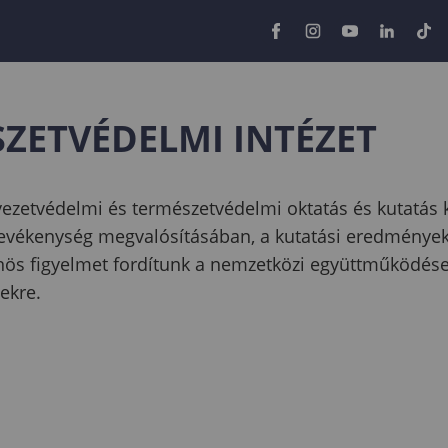
SZETVÉDELMI INTÉZET
yezetvédelmi és természetvédelmi oktatás és kutatás 
vékenység megvalósításában, a kutatási eredmények e
s figyelmet fordítunk a nemzetközi együttműködések f
lekre.