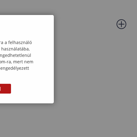
ra a felhasználó
k használatába,
engedhetetlenül
com-ra, mert nem
 engedélyezett
M