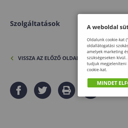
Szolgáltatások
A weboldal süt
Oldalunk cookie-kat (
oldallátogatási szoká
amelyek marketing és 
VISSZA AZ ELŐZŐ OLDALRA
szükségeseken kívül.
tudjuk megjeleníteni
cookie-kat.
MINDET EL