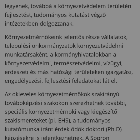
legyenek, továbbá a környezetvédelem területén
fejlesztést, tudományos kutatást végző
intézetekben dolgozzanak.
Környezetmérnökeink jelentős része vállalatok,
települési önkormányzatok környezetvédelmi
munkatársaként, a kormányhivatalokban a
környezetvédelmi, természetvédelmi, vízügyi,
erdészeti és más hatósági területeken igazgatási,
engedélyezési, fejlesztési feladatokat lát el.
Az okleveles környezetmérnökök szakirányú
továbbképzési szakokon szerezhetnek további,
speciális környezetmérnöki vagy kiegészítő
szakismereteket (pl. EHS), a tudományos
kutatómunka iránt érdeklődők doktori (Ph.D)
képzésekre is jelentkezhetnek. A Soproni