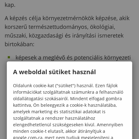
kap.
A képzés célja környezetmérnökök képzése, akik
korszerű természettudományos, ökológiai,
műszaki, közgazdasági és irányítási ismeretek
birtokában:
képesek a meglévő és potenciális környezeti
veszélyek azonosítására, felmérésére, a
A weboldal sütiket használ
környezeti károk megelőzésére, illetve
csökkentésére, továbbá kárelhárítási
Oldalunk cookie-kat ("sütiket") használ. Ezen fájlok
projektek tervezésére és irányítására.
információkat szolgáltatnak számunkra a felhasználó
oldallátogatási szokásairól. Mindent elfogad gombra
Korszerű informatikai ismeretek alapján
kattintva, Ön beleegyezik a cookie-k használatába,
amelyek marketing és statisztikai adatokat is
képesek tervező, modellező és szimulációs
szolgáltatnak a rendszer használatához
szoftverek segítségével összetett mérnöki és
elengedhetetlenül szükségeseken kívül. Amennyiben
tudományos tervező és elemző feladatok
minden cookie-t elutasít, akkor átirányítjuk a
google.com-ra, mert nem tudjuk megjeleníteni a
ellátására.