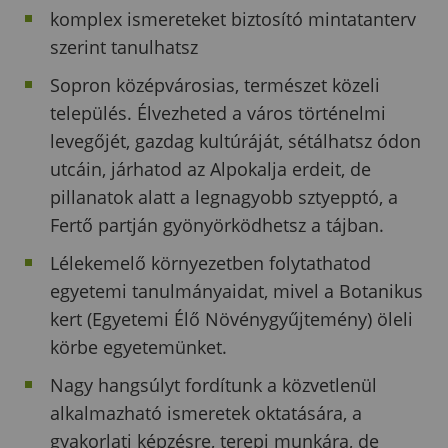
komplex ismereteket biztosító mintatanterv
szerint tanulhatsz
Sopron középvárosias, természet közeli
település. Élvezheted a város történelmi
levegőjét, gazdag kultúráját, sétálhatsz ódon
utcáin, járhatod az Alpokalja erdeit, de
pillanatok alatt a legnagyobb sztyepptó, a
Fertő partján gyönyörködhetsz a tájban.
Lélekemelő környezetben folytathatod
egyetemi tanulmányaidat, mivel a Botanikus
kert (Egyetemi Élő Növénygyűjtemény) öleli
körbe egyetemünket.
Nagy hangsúlyt fordítunk a közvetlenül
alkalmazható ismeretek oktatására, a
gyakorlati képzésre, terepi munkára, de