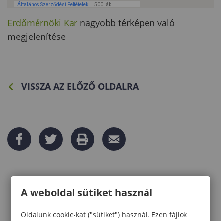
Erdőmérnöki Kar
nagyobb térképen való
megjelenítése
VISSZA AZ ELŐZŐ OLDALRA
A weboldal sütiket használ
Oldalunk cookie-kat ("sütiket") használ. Ezen fájlok