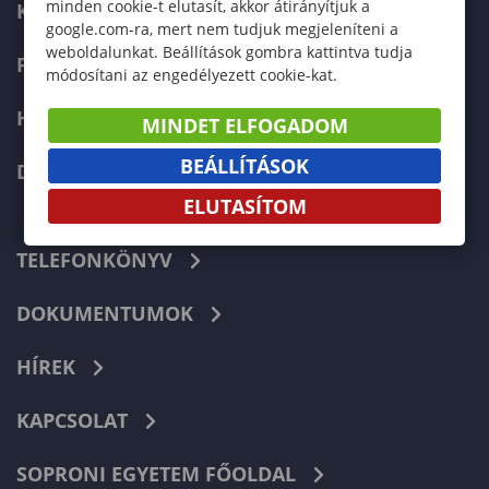
minden cookie-t elutasít, akkor átirányítjuk a
KÉPZÉSEK
google.com-ra, mert nem tudjuk megjeleníteni a
weboldalunkat. Beállítások gombra kattintva tudja
FELVÉTELIZŐKNEK
módosítani az engedélyezett cookie-kat.
HALLGATÓKNAK
MINDET ELFOGADOM
BEÁLLÍTÁSOK
DOKTORI ISKOLA
ELUTASÍTOM
TELEFONKÖNYV
DOKUMENTUMOK
HÍREK
KAPCSOLAT
SOPRONI EGYETEM FŐOLDAL