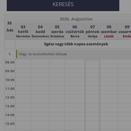
2026. Augusztus
32.
03
04
05
06
07
08
09
hét
hétfő
kedd
szerda
csütörtök
péntek
szombat
vasár
Hermina
Domonkos
Krisztina
Berta
Ibolya
László
Emő
Egész vagy több napos események
1.
Tárgy- és kurzusfelvételi időszak
08:00
09:00
10:00
11:00
12:00
13:00
14:00
15:00