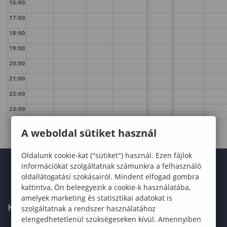
16:00
17:00
18:00
19:00
20:00
21:00
22:00
23:00
A weboldal sütiket használ
Oldalunk cookie-kat ("sütiket") használ. Ezen fájlok
információkat szolgáltatnak számunkra a felhasználó
oldallátogatási szokásairól. Mindent elfogad gombra
kattintva, Ön beleegyezik a cookie-k használatába,
amelyek marketing és statisztikai adatokat is
KARUNK
szolgáltatnak a rendszer használatához
elengedhetetlenül szükségeseken kívül. Amennyiben