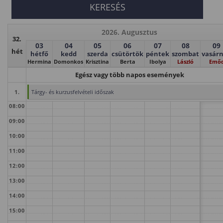
2026. Augusztus
32.
03
04
05
06
07
08
09
hét
hétfő
kedd
szerda
csütörtök
péntek
szombat
vasár
Hermina
Domonkos
Krisztina
Berta
Ibolya
László
Emő
Egész vagy több napos események
1.
Tárgy- és kurzusfelvételi időszak
08:00
09:00
10:00
11:00
12:00
13:00
14:00
15:00