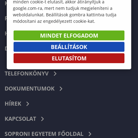
minden cookie-t elutasít, akkor átirányítjuk a
KÉPZÉSEK
google.com-ra, mert nem tudjuk megjeleníteni a
weboldalunkat. Beállítások gombra kattintva tudja
FELVÉTELIZŐKNEK
módosítani az engedélyezett cookie-kat.
HALLGATÓKNAK
MINDET ELFOGADOM
BEÁLLÍTÁSOK
DOKTORI ISKOLA
ELUTASÍTOM
TELEFONKÖNYV
DOKUMENTUMOK
HÍREK
KAPCSOLAT
SOPRONI EGYETEM FŐOLDAL