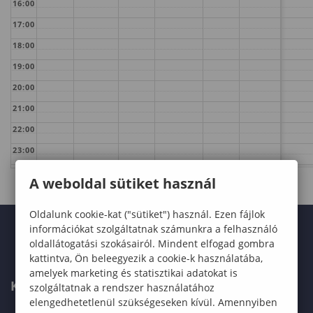
16:00
17:00
18:00
19:00
20:00
21:00
22:00
23:00
A weboldal sütiket használ
Oldalunk cookie-kat ("sütiket") használ. Ezen fájlok
információkat szolgáltatnak számunkra a felhasználó
oldallátogatási szokásairól. Mindent elfogad gombra
kattintva, Ön beleegyezik a cookie-k használatába,
amelyek marketing és statisztikai adatokat is
KARUNK
szolgáltatnak a rendszer használatához
elengedhetetlenül szükségeseken kívül. Amennyiben