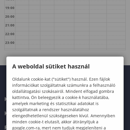
19:00
20:00
21:00
22:00
23:00
A weboldal sütiket használ
Oldalunk cookie-kat ("sütiket") használ. Ezen fájlok
információkat szolgáltatnak számunkra a felhasználó
oldallátogatási szokásairól. Mindent elfogad gombra
kattintva, Ön beleegyezik a cookie-k használatába,
KARUNK
amelyek marketing és statisztikai adatokat is
szolgáltatnak a rendszer használatához
KÉPZÉSEK
elengedhetetlenül szükségeseken kívül. Amennyiben
minden cookie-t elutasít, akkor átirányítjuk a
FELVÉTELIZŐKNEK
google.com-ra, mert nem tudjuk megjeleníteni a