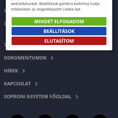
weboldalunkat. Beállítások gombra kattintva tudja
módosítani az engedélyezett cookie-kat.
HALLGATÓKNAK
MINDET ELFOGADOM
DOKTORI ISKOLA
BEÁLLÍTÁSOK
ELUTASÍTOM
TELEFONKÖNYV
DOKUMENTUMOK
HÍREK
KAPCSOLAT
SOPRONI EGYETEM FŐOLDAL