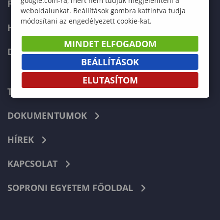
google.com-ra, mert nem tudjuk megjeleníteni a
FELVÉTELIZŐKNEK
weboldalunkat. Beállítások gombra kattintva tudja
módosítani az engedélyezett cookie-kat.
HALLGATÓKNAK
MINDET ELFOGADOM
DOKTORI ISKOLA
BEÁLLÍTÁSOK
ELUTASÍTOM
TELEFONKÖNYV
DOKUMENTUMOK
HÍREK
KAPCSOLAT
SOPRONI EGYETEM FŐOLDAL