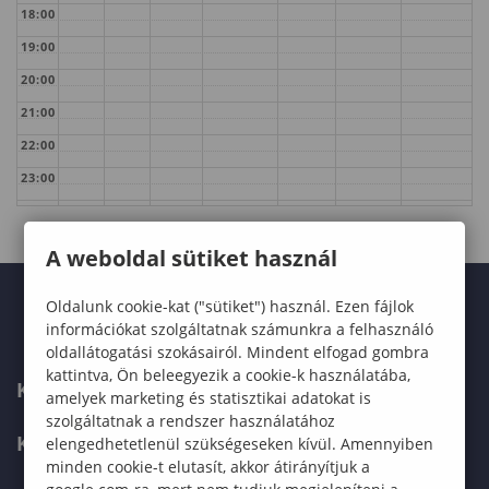
18:00
19:00
20:00
21:00
22:00
23:00
A weboldal sütiket használ
Oldalunk cookie-kat ("sütiket") használ. Ezen fájlok
információkat szolgáltatnak számunkra a felhasználó
oldallátogatási szokásairól. Mindent elfogad gombra
kattintva, Ön beleegyezik a cookie-k használatába,
KARUNK
amelyek marketing és statisztikai adatokat is
szolgáltatnak a rendszer használatához
KÉPZÉSEK
elengedhetetlenül szükségeseken kívül. Amennyiben
minden cookie-t elutasít, akkor átirányítjuk a